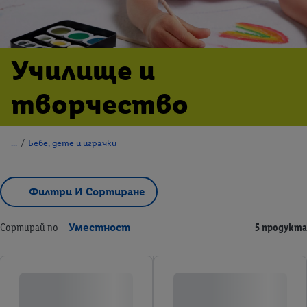
Училище и
творчество
/
Бебе, дете и играчки
Филтри И Сортиране
Сортирай по
Уместност
5 продукта