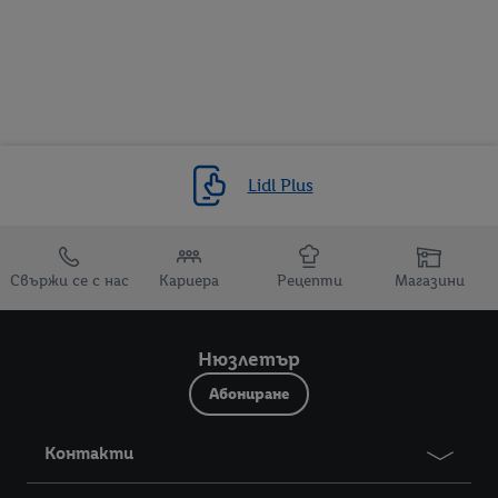
Lidl Plus
Препратки към
Свържи се с нас
Кариера
Рецепти
Магазини
Нюзлетър
Абониране
Контакти