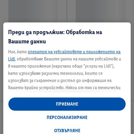
Преди да продължим: Обработка на
Вашите данни
Ние, като
оператор на уебсайтовете и приложението на
Lidl
, обработваме Вашите данни на нашите уебсайтове и
в нашето приложение (наричани общо "услуги на Lidl"),
като използваме различни технологии, които се
използват за съхранение и достъп до информация на
Вашето крайно устройство. Някои от тях са технически
необходими или се използват с Вашето съгласие за удобни
настройки, за събиране на статистически данни или за
ПРИЕМАНЕ
персонализирана реклама в рамките на услугите на Lidl и
извън тях. Ако сте участник в програмата Lidl Plus,
ПЕРСОНАЛИЗИРАНЕ
данните от поведението Ви при пазаруване в магазина
също ще бъдат обработвани за тези цели.
ОТХВЪРЛЯНЕ