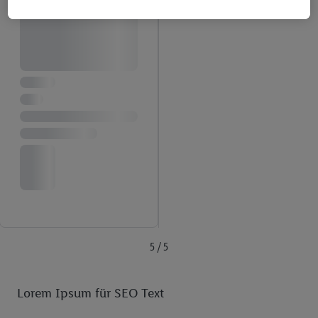
Под "Персонализиране" можете да разрешите
индивидуални цели и да намерите допълнителна
информация за обработката на данни.
С натискане на бутона "Отхвърли" можете да разрешите
само използването на необходимите технологии. С
натискане на "Съгласен" давате съгласието си за
обработване за всички горепосочени цели. Допълнителна
информация, включително за периода на съхранение на
данните и правото Ви да оттеглите съгласието си по
всяко време с действие за в бъдеще, можете да намерите в
нашата
политика за поверителност
.
Можете да
намерите правната информация за оператора на сайта
тук.
5 / 5
Lorem Ipsum für SEO Text