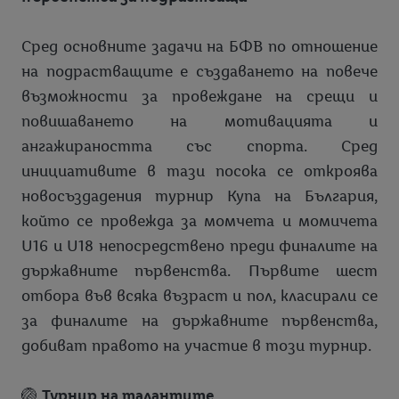
Сред основните задачи на БФВ по отношение
на подрастващите е създаването на повече
възможности за провеждане на срещи и
повишаването на мотивацията и
ангажираността със спорта. Сред
инициативите в тази посока се откроява
новосъздадения турнир Купа на България,
който се провежда за момчета и момичета
U16 и U18 непосредствено преди финалите на
държавните първенства. Първите шест
отбора във всяка възраст и пол, класирали се
за финалите на държавните първенства,
добиват правото на участие в този турнир.
🏐
Турнир на талантите