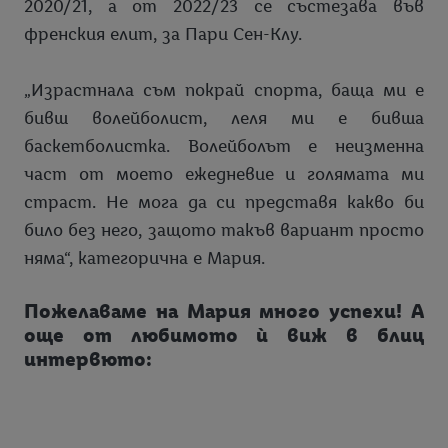
2020/21, а от 2022/23 се състезава във
френския елит, за Пари Сен-Клу.
„Израстнала съм покрай спорта, баща ми е
бивш волейболист, леля ми е бивша
баскетболистка. Волейболът е неизменна
част от моето ежедневие и голямата ми
страст. Не мога да си представя какво би
било без него, защото такъв вариант просто
няма“, категорична е Мария.
Пожелаваме на Мария много успехи! А
още от любимото ѝ виж в блиц
интервюто: