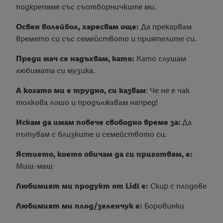
подкрепяме със съотборничките ми.
Освен волейбол, харесвам още:
Да прекарвам
времето си със семейството и приятелите си.
Преди мач се надъхвам, като:
Като слушам
любимата си музика.
А когато ми е трудно, си казвам
: Че не е чак
толкова лошо и продължавам напред!
Искам да имам повече свободно време за:
Да
пътувам с близките и семейството си.
Ястието, което обичам да си приготвям, е:
Миш-маш
Любимият ми продукт от Lidl е:
Скир с плодове
Любимият ми плод/зеленчук е:
Боровинки