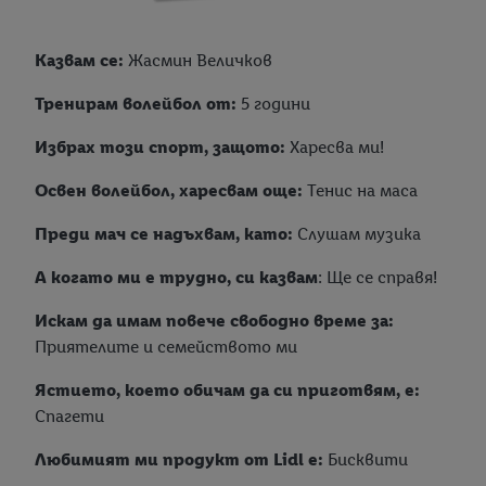
Казвам се:
Жасмин Величков
Тренирам волейбол от:
5 години
Избрах този спорт, защото:
Харесва ми!
Освен волейбол, харесвам още:
Тенис на маса
Преди мач се надъхвам, като:
Слушам музика
А когато ми е трудно, си казвам
: Ще се справя!
Искам да имам повече свободно време за:
Приятелите и семейството ми
Ястието, което обичам да си приготвям, е:
Спагети
Любимият ми продукт от Lidl е:
Бисквити