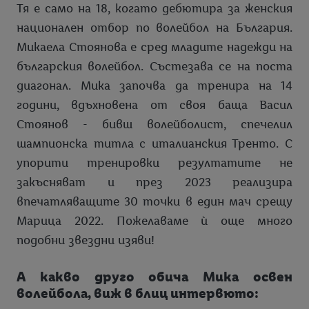
Тя е само на 18, когато дебютира за женския
национален отбор по волейбол на България.
Микаела Стоянова е сред младите надежди на
българския волейбол. Състезава се на поста
диагонал. Мика започва да тренира на 14
години, вдъхновена от своя баща Васил
Стоянов - бивш волейболист, спечелил
шампионска титла с италианския Тренто. С
упорити тренировки резултатите не
закъсняват и през 2023 реализира
впечатляващите 30 точки в един мач срещу
Марица 2022. Пожелаваме ѝ още много
подобни звездни изяви!
А какво друго обича Мика освен
волейбола, виж в блиц интервюто: