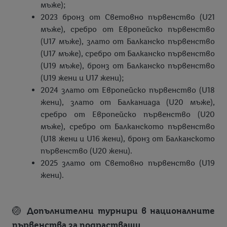
мъже);
2023 бронз от Световно първенство (U21
мъже), сребро от Европейско първенство
(U17 мъже), злато от Балканско първенство
(U17 мъже), сребро от Балканско първенство
(U19 мъже), бронз от Балканско първенство
(U19 жени и U17 жени);
2024 злато от Европейско първенство (U18
жени), злато от Балканиада (U20 мъже),
сребро от Европейско първенство (U20
мъже), сребро от Балканското първенство
(U18 жени и U16 жени), бронз от Балканското
първенство (U20 жени).
2025 злато от Световно първенство (U19
жени).
🏐
Допълнителни турнири в националните
първенства за подрастващи