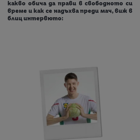
какво обича да прави в свободното си
време и как се надъхва преди мач, виж в
блиц интервюто: