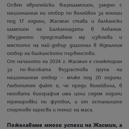
Освен европейски вицешампион, заедно с
националния ни отбор по волейбол за юноши
под 17 години, Жасмин става и балкански
шампион на Балканиадата в Албания.
Звездното представяне му извоюва и
мястото на най-добър диагонал в Идеалния
отбор на балканското първенство.
От началото на 2024 г. Жасмин е селектиран
за по-високата възрастова група на
националния отбор – мъже под 20 години.
Любопитен факт е, че преди волейбола, в
неговата биография има цели седем години
тренировки по футбол, а от останалите
спортове харесва и тенис на маса.
Пожелаваме много успехи на Жасмин, а