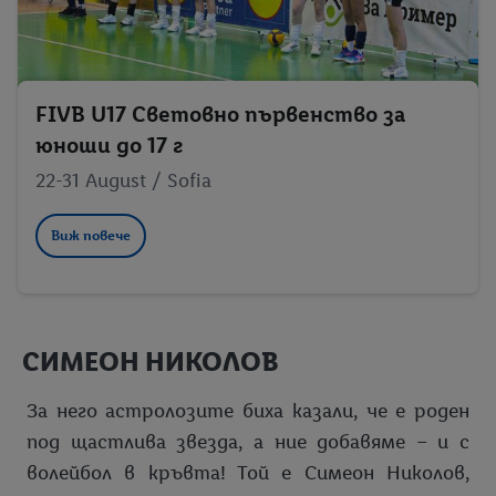
FIVB U17 Световно първенство за
юноши до 17 г
22-31 August / Sofia
Виж повече
СИМЕОН НИКОЛОВ
За него астролозите биха казали, че е роден
под щастлива звезда, а ние добавяме – и с
волейбол в кръвта! Той е Симеон Николов,