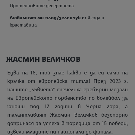
намерите правната информация за оператора на сайта
Протеиновите десертчета
тук.
Любимият ми плод/зеленчук е:
Ягода и
краставица
ЖАСМИН ВЕЛИЧКОВ
Едва на 16, той знае какво е да си само на
крачка от европейска титла! През 2023 г.
нашите „лъвчета“ спечелиха сребърни медали
на Европейското първенство по волейбол за
юноши под 17 години в Черна гора, а
талантливият Жасмин Величков безспорно
допринася за успеха в поредица от 15 победи,
извели младите ни национали до финала.