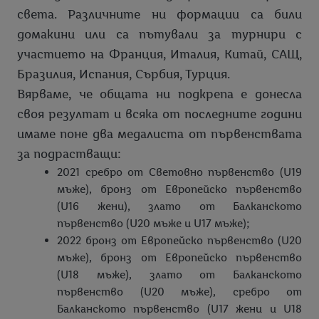
света. Различните ни формации са били
домакини или са пътували за турнири с
участието на Франция, Италия, Китай, САЩ,
Бразилия, Испания, Сърбия, Турция.
Вярваме, че общата ни подкрепа е донесла
своя резултат и всяка от последните години
имаме поне два медалиста от първенствата
за подрастващи:
2021 сребро от Световно първенство (U19
мъже), бронз от Европейско първенство
(U16 жени), злато от Балканското
първенство (U20 мъже и U17 мъже);
2022 бронз от Европейско първенство (U20
мъже), бронз от Европейско първенство
(U18 мъже), злато от Балканското
първенство (U20 мъже), сребро от
Балканското първенство (U17 жени и U18