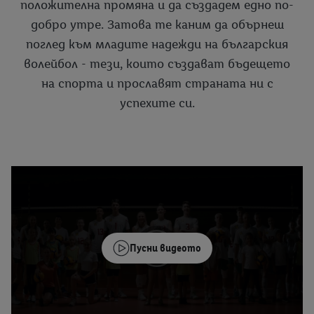
положителна промяна и да създадем едно по-
добро утре. Затова те каним да обърнеш
поглед към младите надежди на българския
волейбол - тези, които създават бъдещето
на спорта и прославят страната ни с
успехите си.
Пусни видеото