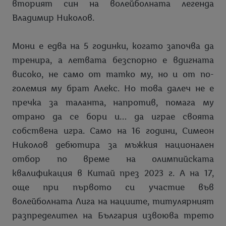
вторият син на волейболната легенда
Владимир Николов.
Мони е едва на 5 годинки, когато започва да
тренира, а летвата безспорно е вдигната
високо, не само от татко му, но и от по-
големия му брат Алекс. Но това далеч не е
пречка за таланта, напротив, помага му
отрано да се бори и… да играе своята
собствена игра. Само на 16 години, Симеон
Николов дебютира за мъжкия национален
отбор по време на олимпийската
квалификация в Китай през 2023 г. А на 17,
още при първото си участие във
волейболната Лига на нациите, титулярният
разпределител на България извоюва трето