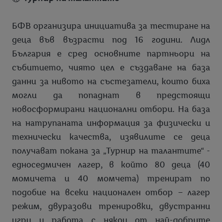
БФВ организира инициатива за тестиране на
деца във възрасти под 16 години. Лидл
България е сред основните партньори на
събитието, чиято цел е създаване на база
данни за нивото на състезатели, които биха
могли да попаднат в предстоящи
новосформирани национални отбори. На база
на натрупаната информация за физически и
технически качества, изявилите се деца
получават покана за „Турнир на талантите“ -
едноседмичен лагер, в който 80 деца (40
момичета и 40 момчета) тренират по
подобие на всеки национален отбор – лагер
режим, двуразови тренировки, двустранни
игри и работа с някои от най-добрите