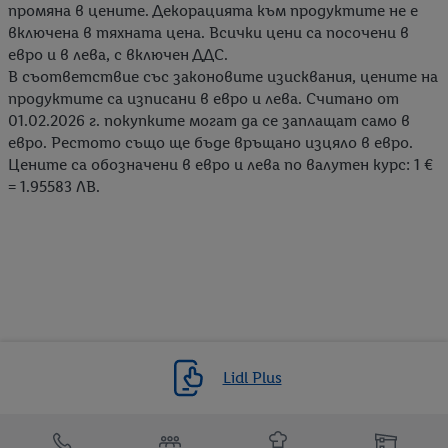
промяна в цените. Декорацията към продуктите не е
включена в тяхната цена. Всички цени са посочени в
евро и в лева, с включен ДДС.
В съответствие със законовите изисквания, цените на
продуктите са изписани в евро и лева. Считано от
01.02.2026 г. покупките могат да се заплащат само в
евро. Рестото също ще бъде връщано изцяло в евро.
Цените са обозначени в евро и лева по валутен курс: 1 €
= 1.95583 ЛВ.
Lidl Plus
Препратки към