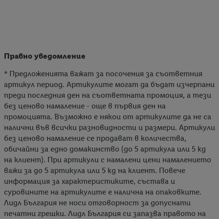
u
s
Правно уведомление
* Предложенията важат за посочения за съответния
артикул период. Артикулите могат да бъдат изчерпани
преди последния ден на съответната промоция, а тези
без ценово намаление - още в първия ден на
промоцията. Възможно е някои от артикулите да не са
налични във всички разновидности и размери. Артикули
без ценово намаление се продават в количества,
обичайни за едно домакинство (до 5 артикула или 5 kg
на клиент). При артикули с намалени цени намалението
важи за до 5 артикула или 5 kg на клиент. Повече
информация за характеристиките, състава и
суровините на артикулите е налична на опаковките.
Лидл България не носи отговорност за допуснати
печатни грешки. Лидл България си запазва правото на