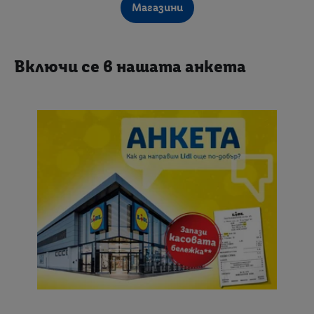
Нормативно съответствие
Лидл България Импресум
Включи се в нашата анкета
Lidl App Импресум