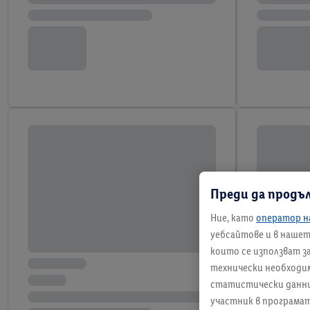
Преди да продъ
Ние, като
оператор н
уебсайтове и в нашето
които се използват з
технически необходим
статистически данни и
участник в програмат