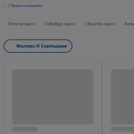
/
Храни и напитки
Птиче месо
Говеждо месо
Свинско месо
Агн
Филтри И Сортиране