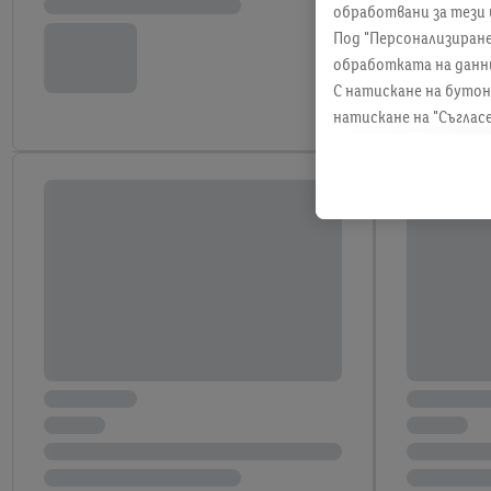
обработвани за тези 
Под "Персонализиран
обработката на данн
С натискане на бутон
натискане на "Съглас
информация, включите
всяко време с действ
намерите правната и