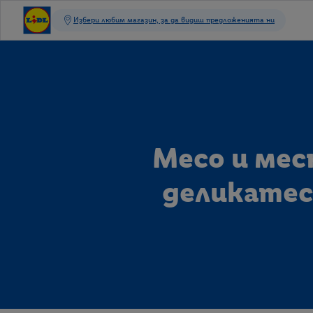
Месо и мес
деликатес