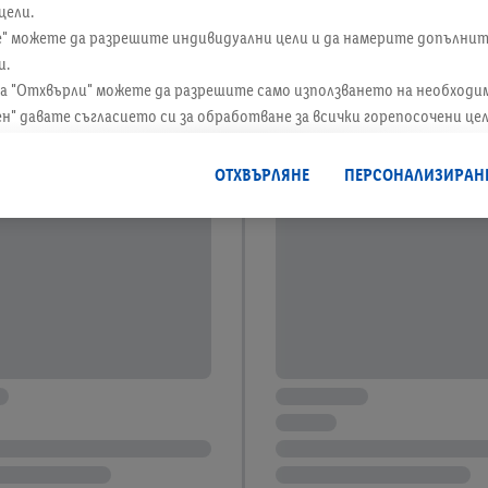
цели.
е" можете да разрешите индивидуални цели и да намерите допълни
и.
а "Отхвърли" можете да разрешите само използването на необходи
ен" давате съгласието си за обработване за всички горепосочени це
лно за периода на съхранение на данните и правото Ви да оттегли
ие за в бъдеще, можете да намерите в нашата
политика за поверите
ОТХВЪРЛЯНЕ
ПЕРСОНАЛИЗИРАН
нформация за оператора на сайта тук.