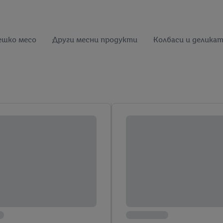
ешко месо
Други месни продукти
Колбаси и делика