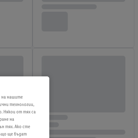
и на нашите
лични технологии,
. Някои от тях са
ране на
ън тях. Ако сте
също ще бъдат