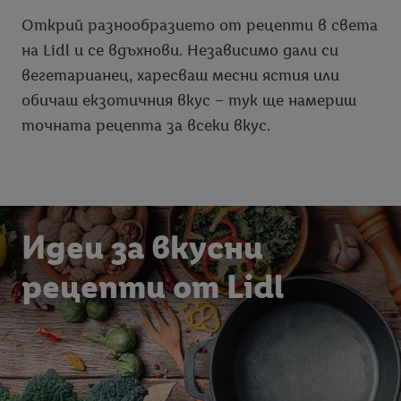
данните и правото Ви да оттеглите съгласието си по
Открий разнообразието от рецепти в света
всяко време с действие за в бъдеще, можете да намерите в
нашата
политика за поверителност
.
Можете да
на Lidl и се вдъхнови. Независимо дали си
намерите правната информация за оператора на сайта
вегетарианец, харесваш месни ястия или
тук.
обичаш екзотичния вкус – тук ще намериш
точната рецепта за всеки вкус.
Идеи за вкусни
рецепти от Lidl