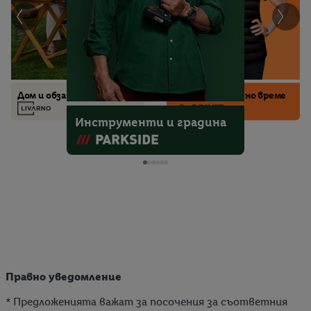
Бебе, дете и играчки
Мода и аксесоари
Кухня и домакинство
Дом и обзавеждане
Спорт и свободно време
Инструменти и градина
Правно уведомление
* Предложенията важат за посочения за съответния