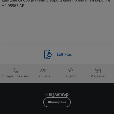
Цените са обозначени в евро и лева по валутен курс: 1 €
= 1.95583 ЛВ.
Lidl Plus
Препратки към
Свържи се с нас
Кариера
Рецепти
Магазини
Нюзлетър
Абониране