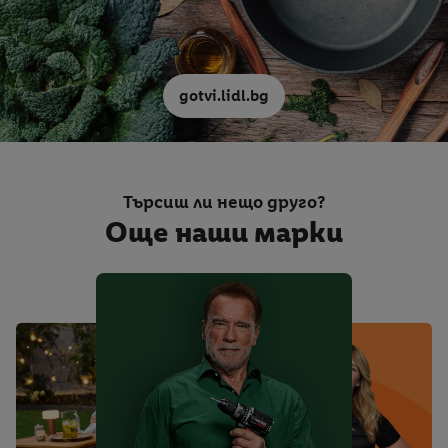
gotvi.lidl.bg
Търсиш ли нещо друго?
Още наши марки