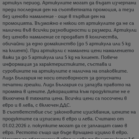
артикул период. Артикулите могат да бъдат изчерпани
преди последния ден на съответната промоция, а тези
без ценово намаление - още в първия ден на
промоцията. Възможно е някои от артикулите да не са
налични във всички разновидности и размери. Артикули
без ценово намаление се продават в количества,
обичайни за едно домакинство (до 5 артикула или 5 kg
на клиент). При артикули с намалени цени намалението
важи за до 5 артикула или 5 kg на клиент. Повече
информация за характеристиките, състава и
суровините на артикулите е налична на опаковките.
Лидл България не носи отговорност за допуснати
печатни грешки. Лидл България си запазва правото на
промяна в цените. Декорацията към продуктите не е
включена в тяхната цена. Всички цени са посочени в
евро и в лева, с включен ДДС.
В съответствие със законовите изисквания, цените на
продуктите са изписани в евро и лева. Считано от
01.02.2026 г. покупките могат да се заплащат само в
евро. Рестото също ще бъде връщано изцяло в евро.