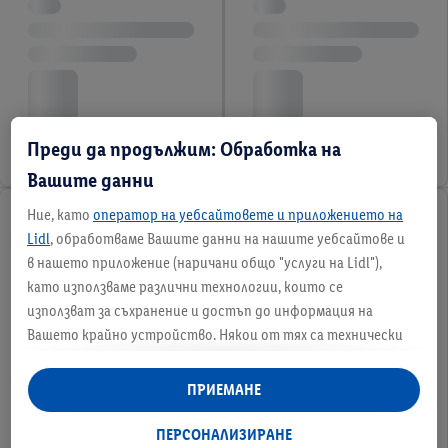
Преди да продължим: Обработка на
Вашите данни
Ние, като
оператор на уебсайтовете и приложението на
Lidl
, обработваме Вашите данни на нашите уебсайтове и
в нашето приложение (наричани общо "услуги на Lidl"),
като използваме различни технологии, които се
използват за съхранение и достъп до информация на
Вашето крайно устройство. Някои от тях са технически
необходими или се използват с Вашето съгласие за удобни
настройки, за събиране на статистически данни или за
ПРИЕМАНЕ
персонализирана реклама в рамките на услугите на Lidl и
извън тях. Ако сте участник в програмата Lidl Plus,
ПЕРСОНАЛИЗИРАНЕ