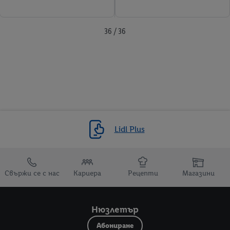
36 / 36
Lidl Plus
Препратки към
Свържи се с нас
Кариера
Рецепти
Магазини
Нюзлетър
Абониране