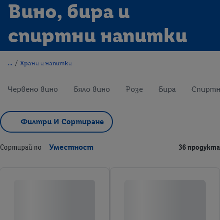
Вино, бира и
спиртни напитки
/
Храни и напитки
Червено вино
Бяло вино
Розе
Бира
Спиртн
Филтри И Сортиране
Сортирай по
Уместност
36 продукта