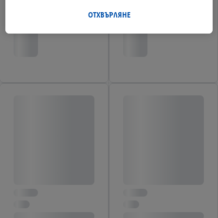
данните от поведението Ви при пазаруване в магазина
също ще бъдат обработвани за тези цели.
ОТХВЪРЛЯНЕ
Под "Персонализиране" можете да разрешите
индивидуални цели и да намерите допълнителна
информация за обработката на данни.
С натискане на бутона "Отхвърли" можете да разрешите
само използването на необходимите технологии. С
натискане на "Съгласен" давате съгласието си за
обработване за всички горепосочени цели. Допълнителна
информация, включително за периода на съхранение на
данните и правото Ви да оттеглите съгласието си по
всяко време с действие за в бъдеще, можете да намерите в
нашата
политика за поверителност
.
Можете да
намерите правната информация за оператора на сайта
тук.