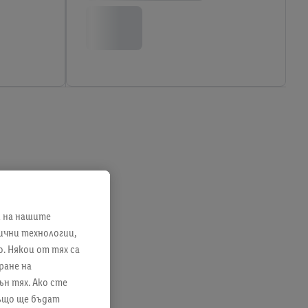
и на нашите
лични технологии,
. Някои от тях са
ране на
ън тях. Ако сте
също ще бъдат