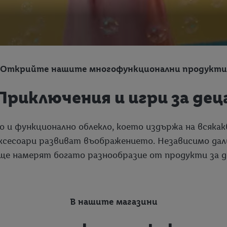
Открийте нашите многофункционални продукти
Приключения и игри за дец
о и функционално облекло, което издържа на всяка
сесоари развиват въображението. Независимо дали 
е намерят богато разнообразие от продукти за д
В нашите магазини