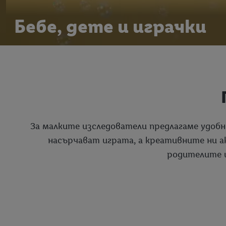
Бебе, дете и играчки
За малките изследователи предлагаме удобн
насърчават играта, а креативните ни ак
родителите щ