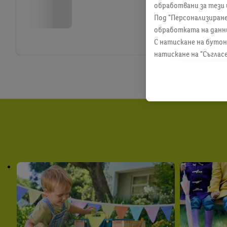
обработвани за тези 
Под "Персонализиран
обработката на данн
С натискане на бутон
натискане на "Съглас
информация, включите
всяко време с действ
намерите правната и