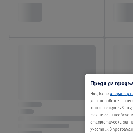
Преди да продъ
Ние, като
оператор н
уебсайтове и в нашето
които се използват з
технически необходим
статистически данни и
участник в програмат