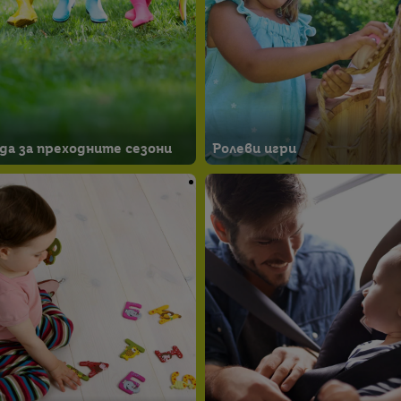
да за преходните сезони
Ролеви игри