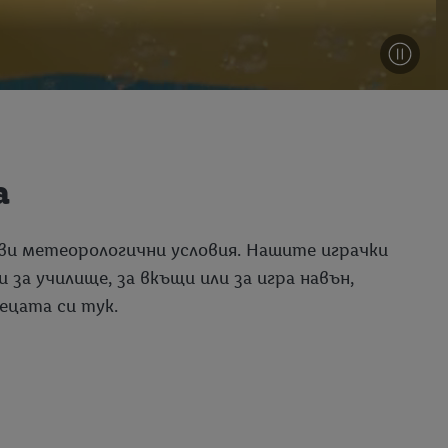
а
кви метеорологични условия. Нашите играчки
за училище, за вкъщи или за игра навън,
ецата си тук.