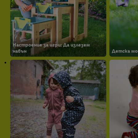
Настроение за игри: Да излезем
навън
Детска мо