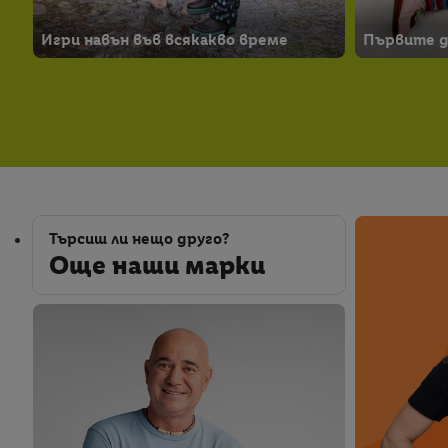
Игри навън във всякакво време
Първите 
Още наши марки
Търсиш ли нещо друго?
Още наши марки