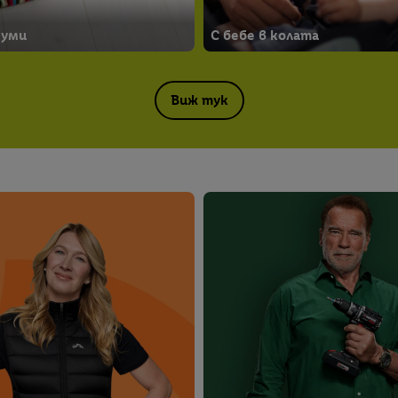
думи
С бебе в колата
Виж тук