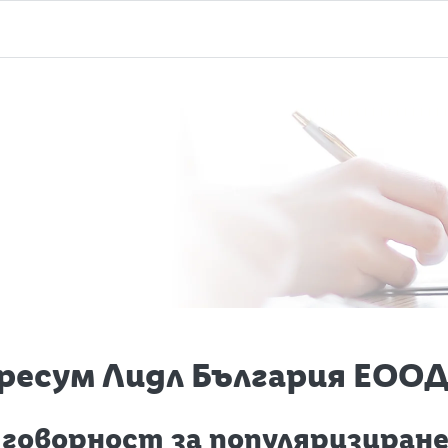
есум Лидл България ЕООД 
тговорност за популяризиран