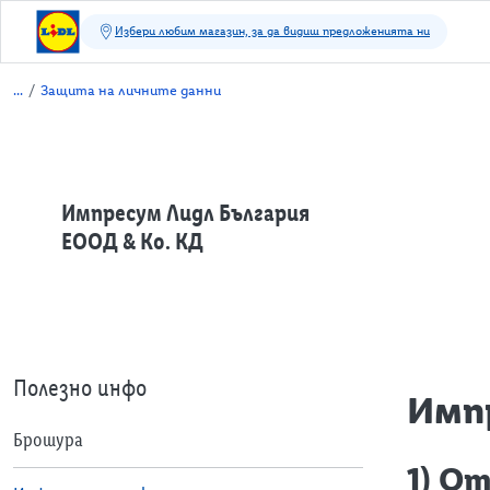
/
Защита на личните данни
Импресум Лидл България
ЕООД & Ко. КД
Полезно инфо
Импр
Брошура
1) О