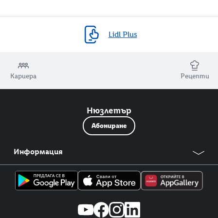
Lidl Plus
Кариера
Рецепти
Нюзлетър
Абониране
Информация