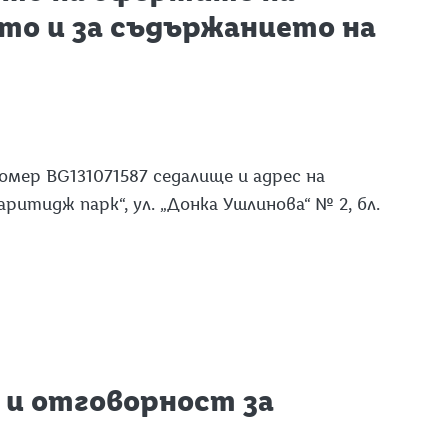
кто и за съдържанието на
омер BG131071587 седалище и адрес на
Гаритидж парк“, ул. „Донка Ушлинова“ № 2, бл.
s и отговорност за