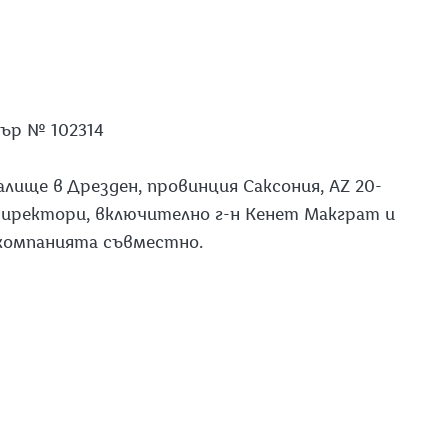
ър № 102314
едалище в Дрезден, провинция Саксония, AZ 20-
 директори, включително г-н Кенет Макграт и
 компанията съвместно.