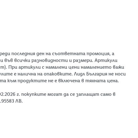
реди последния ден на съответната промоция, а
ни във всички разновидности и размери. Артикули
ент). При артикули с намалени цени намалението важи
лите е налична на опаковките. Лидл България не носи
та към продуктите не е включена в тяхната цена.
2.2026 г. покупките могат да се заплащат само в
.95583 ЛВ.