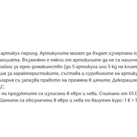
 артикул период. Артикулите могат да бъдат изчерпани п
омоцията. Възможно е някои от артикулите да не са налич
чайни за едно домакинство (до 5 артикула или 5 kg на кли
ация за характеристиките, състава и суровините на артику
гария си запазва правото на промяна в цените. Декорация
ДС.
а продуктите са изписани в евро и лева. Считано от 01.0
ните са обозначени в евро и лева по валутен курс: 1 € = 1