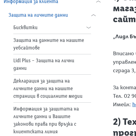
Информация за клиента
мага
Защита на личните данни
сайт
Бисквитки
„Лидл Б
Lidl Plus Бисквитки
Защита на данните на нашите
уебсайтове
Вписано 
Lidl Plus – Защита на лични
управлен
данни
сграда 3,
Декларация за защита на
За конт
личните данни на нашите
Тел. 02 9
страници в социалните медии
Имейл:
h
Информация за защитата на
личните данни и Вашите
2) Т
законови права при връзка с
прог
клиентската линия