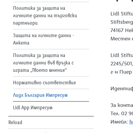
Политика за защита на
Lidl Stif
личните данни на търговски
Stiftsber
партньори
74167 Не
Защита на личните данни -
Местен 
Анкета
Lidl Sti
Политика за защита на
личните данни във връзка с
2245/501
играта „Твоето мнение“
г-н Пие
Нормативно съответствие
Идентиф
Лидл България Импресум
За конт
Lidl App Импресум
Тел. 02 9
Имейл:
h
Reload