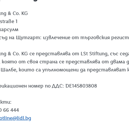
tung & Co. KG
gstraße 1
карсулм
съд на Щутгарт: извлечение от търговския регист
ftung & Co. KG се представлява от LSt Stiftung, със с
, която от своя страна се представлява от двама
р Шалбе, които са упълномощени да представляват
икационен номер по ДДС: DE145803808
акти:
0 66 444
otline@lidl.bg