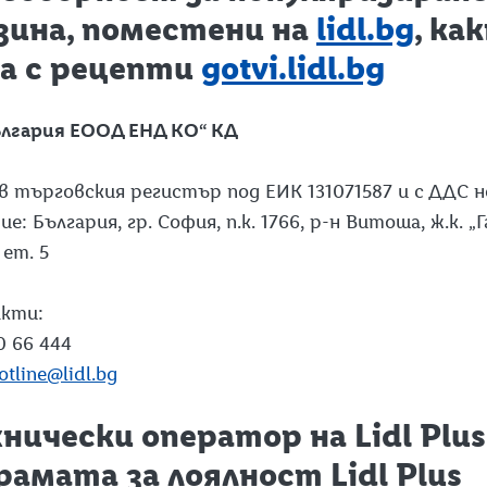
зина, поместени на
lidl.bg
, ка
а с рецепти
gotvi.lidl.bg
ългария ЕООД ЕНД КО“ КД
в търговския регистър под ЕИК 131071587 и с ДДС н
ие: България, гр. София, п.к. 1766, р-н Витоша, ж.к. „
 ет. 5
акти:
0 66 444
otline@lidl.bg
ехнически оператор на Lidl Plu
рамата за лоялност Lidl Plus