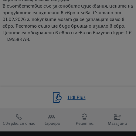
В съответствие със законовите изисквания, цените на
продуктите са изписани в евро и лева. Считано от
01.02.2026 г. покупките могат да се заплащат само в
евро. Рестото също ще бъде връщано изцяло в евро.
Цените са обозначени в евро и лева по валутен курс: 1 €
= 1.95583 ЛВ.
Lidl Plus
Препратки към
Свържи се с нас
Кариера
Рецепти
Магазини