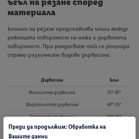
ъгъл на рязане според
материала
Ъгълът на рязане представлява ъгъла между
режещата повърхност на ножа и дървената
повърхност. При рендосване той се регулира
спрямо различните видове дървесина:
Дървесина
Ъгъл
Иглолистна дървесина
35°-45°
Широколистна дървесина
40°-55°
Тропическа дървесина
50°-65°
Преди да продължим: Обработка на
Вашите данни