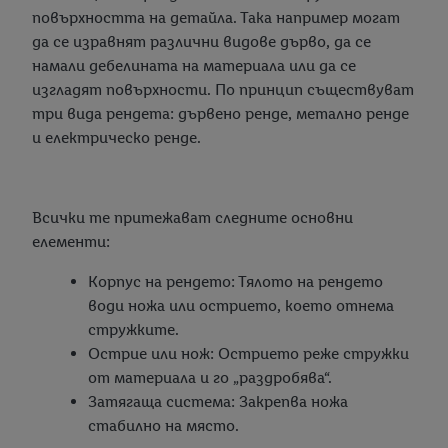
повърхността на детайла. Така например могат
да се изравнят различни видове дърво, да се
намали дебелината на материала или да се
изгладят повърхности. По принцип съществуват
три вида рендета: дървено ренде, метално ренде
и електрическо ренде.
Всички те притежават следните основни
елементи:
Корпус на рендето: Тялото на рендето
води ножа или острието, което отнема
стружките.
Острие или нож: Острието реже стружки
от материала и го „раздробява“.
Затягаща система: Закрепва ножа
стабилно на място.