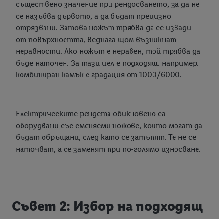
съществено значение при рендосването, за да не
се назъбва дървото, а да бъдат прецизно
отрязвани. Затова ножът трябва да се извади
от повърхността, веднага щом възникнат
неравности. Ако ножът е неравен, той трябва да
бъде наточен. За тази цел е подходящ, например,
комбиниран камък с градация от 1000/6000.
Електрическите рендета обикновено са
оборудвани със сменяеми ножове, които могат да
бъдат обръщани, след като се затъпят. Те не се
наточват, а се заменят при по-голямо износване.
Съвет 2: Избор на подходящ