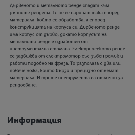
Дървеното и металното ренде спадат към
ръчните рендета. Те не се наричат така според
материала, който се обработва, а според
конструкцията на корпуса си. Дървеното ренде
има корпус от дърво, докато корпусът на
металното ренде е изработен от
инструментална стомана. Електрическото ренде
се задвижва от електромотор със зъбен ремък и
работи подобно на фреза. То разполага с два или
повече ножа, които бързо и прецизно отнемат
материала. И трите инструмента са отлични за
рендосване.
Информация