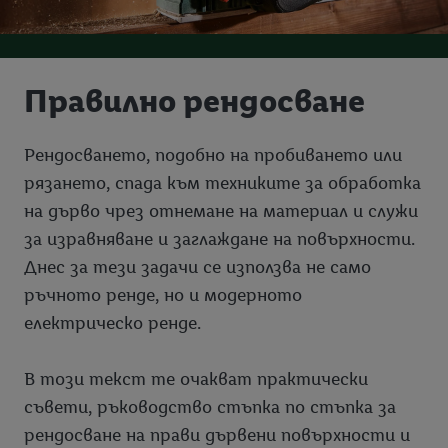
Правилно рендосване
Рендосването, подобно на пробиването или
рязането, спада към техниките за обработка
на дърво чрез отнемане на материал и служи
за изравняване и заглаждане на повърхности.
Днес за тези задачи се използва не само
ръчното ренде, но и модерното
електрическо ренде.
В този текст те очакват практически
съвети, ръководство стъпка по стъпка за
рендосване на прави дървени повърхности и