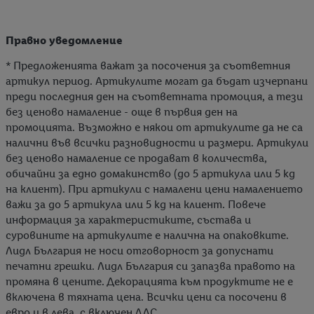
Правно уведомление
* Предложенията важат за посочения за съответния
артикул период. Артикулите могат да бъдат изчерпани
преди последния ден на съответната промоция, а тези
без ценово намаление - още в първия ден на
промоцията. Възможно е някои от артикулите да не са
налични във всички разновидности и размери. Артикули
без ценово намаление се продават в количества,
обичайни за едно домакинство (до 5 артикула или 5 kg
на клиент). При артикули с намалени цени намалението
важи за до 5 артикула или 5 kg на клиент. Повече
информация за характеристиките, състава и
суровините на артикулите е налична на опаковките.
Лидл България не носи отговорност за допуснати
печатни грешки. Лидл България си запазва правото на
промяна в цените. Декорацията към продуктите не е
включена в тяхната цена. Всички цени са посочени в
евро и в лева, с включен ДДС.