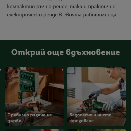
компактно ръчно ренде, така и практично
електрическо ренде в своята работилница.
Открий още вдъхновение
Правилно рязане на
Безопасно и чисто
дърво
фрезоване