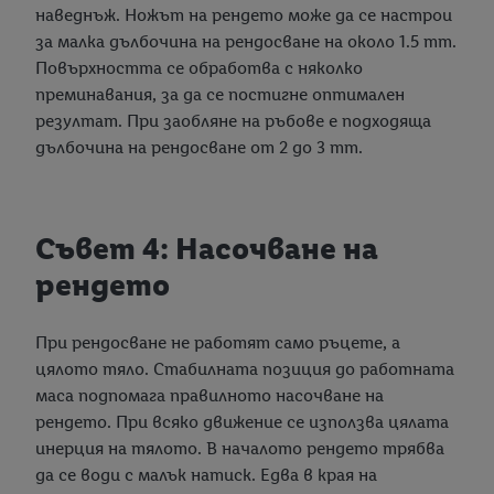
обработване за всички горепосочени цели. Допълнителна
наведнъж. Ножът на рендето може да се настрои
информация, включително за периода на съхранение на
за малка дълбочина на рендосване на около 1.5 mm.
данните и правото Ви да оттеглите съгласието си по
Повърхността се обработва с няколко
всяко време с действие за в бъдеще, можете да намерите в
преминавания, за да се постигне оптимален
нашата
политика за поверителност
.
Можете да
резултат. При заобляне на ръбове е подходяща
намерите правната информация за оператора на сайта
дълбочина на рендосване от 2 до 3 mm.
тук.
Съвет 4: Насочване на
рендето
При рендосване не работят само ръцете, а
цялото тяло. Стабилната позиция до работната
маса подпомага правилното насочване на
рендето. При всяко движение се използва цялата
инерция на тялото. В началото рендето трябва
да се води с малък натиск. Едва в края на