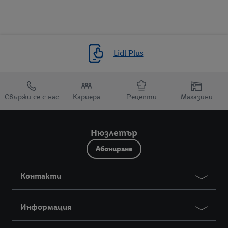
Lidl Plus
Препратки към
Свържи се с нас
Кариера
Рецепти
Магазини
Нюзлетър
Абониране
Контакти
Информация