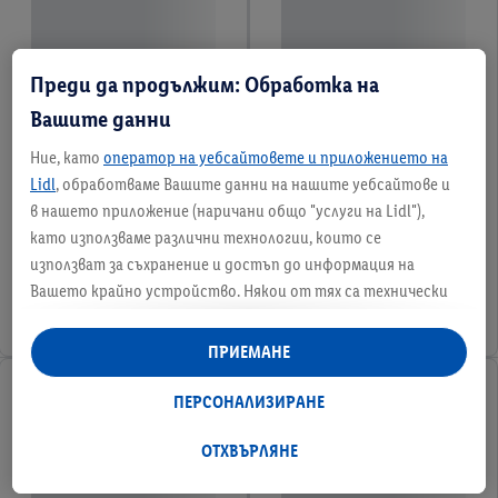
Преди да продължим: Обработка на
Вашите данни
Ние, като
оператор на уебсайтовете и приложението на
Lidl
, обработваме Вашите данни на нашите уебсайтове и
в нашето приложение (наричани общо "услуги на Lidl"),
като използваме различни технологии, които се
използват за съхранение и достъп до информация на
Вашето крайно устройство. Някои от тях са технически
необходими или се използват с Вашето съгласие за удобни
настройки, за събиране на статистически данни или за
ПРИЕМАНЕ
персонализирана реклама в рамките на услугите на Lidl и
извън тях. Ако сте участник в програмата Lidl Plus,
ПЕРСОНАЛИЗИРАНЕ
данните от поведението Ви при пазаруване в магазина
също ще бъдат обработвани за тези цели.
ОТХВЪРЛЯНЕ
Под "Персонализиране" можете да разрешите