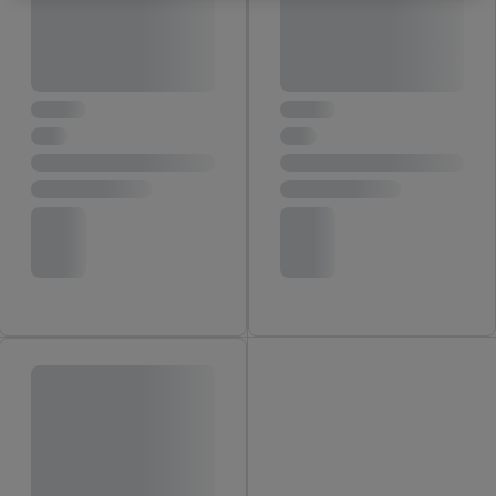
индивидуални цели и да намерите допълнителна
информация за обработката на данни.
С натискане на бутона "Отхвърли" можете да разрешите
само използването на необходимите технологии. С
натискане на "Съгласен" давате съгласието си за
обработване за всички горепосочени цели. Допълнителна
информация, включително за периода на съхранение на
данните и правото Ви да оттеглите съгласието си по
всяко време с действие за в бъдеще, можете да намерите в
нашата
политика за поверителност
.
Можете да
намерите правната информация за оператора на сайта
тук.