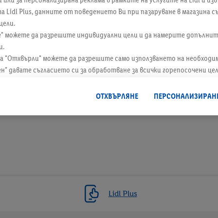
а Lidl Plus, данните от поведението Ви при пазаруване в магазина 
цели.
е" можете да разрешите индивидуални цели и да намерите допълни
и.
а "Отхвърли" можете да разрешите само използването на необходи
ен" давате съгласието си за обработване за всички горепосочени це
лно за периода на съхранение на данните и правото Ви да оттегли
ие за в бъдеще, можете да намерите в нашата
политика за поверите
ОТХВЪРЛЯНЕ
ПЕРСОНАЛИЗИРАН
6 / 6
нформация за оператора на сайта тук.
Lidl Plus