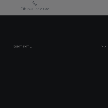
Препратки към
Свържи се с нас
Контакти
Правна информация