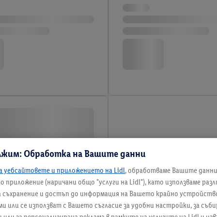
лжим: Обработка на Вашите данни
а уебсайтовете и приложението на Lidl
, обработваме Вашите данн
 приложение (наричани общо "услуги на Lidl"), като използваме раз
а съхранение и достъп до информация на Вашето крайно устройство
и или се използват с Вашето съгласие за удобни настройки, за съби
ли за персонализирана реклама в рамките на услугите на Lidl и изв