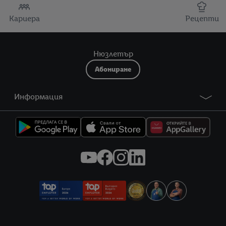
Кариера
Рецепти
Нюзлетър
Абониране
Информация