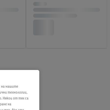
и на нашите
лични технологии,
. Някои от тях са
ране на
ън тях. Ако сте