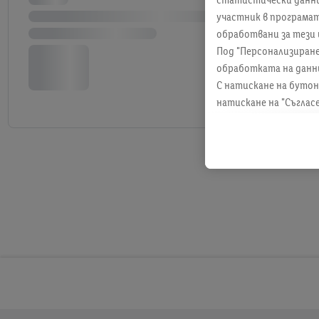
участник в програмат
обработвани за тези 
Под "Персонализиран
обработката на данн
С натискане на бутон
натискане на "Съглас
информация, включите
всяко време с действ
намерите правната и