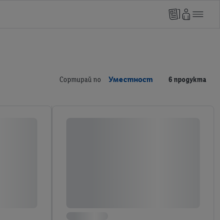
Сортирай по
Уместност
6 продукта