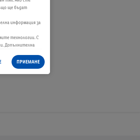
също ще бъдат
телна информация за
мите технологии. С
ли. Допълнителна
те съгласието си по
лност
.
Можете да
Е
ПРИЕМАНЕ