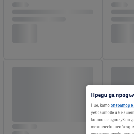
Преди да продъ
Ние, като
оператор н
уебсайтове и в нашето
които се използват з
технически необходим
статистически данни и