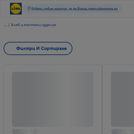
/
Хляб и тестени изделия
Филтри И Сортиране