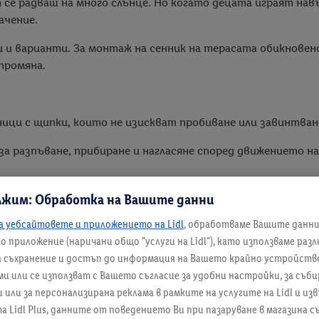
 се радваш на много слънце. Но когато децата играят навъ
ачение.
и и варианти. За монтаж на сенник на терасата обикнове
промяна.
ици с щипки, които не изискват пробиване или завинтван
 за разпъване, прибиране и нагласяне според движението н
лжим: Обработка на Вашите данни
а уебсайтовете и приложението на Lidl
, обработваме Вашите данн
 приложение (наричани общо "услуги на Lidl"), като използваме раз
 важен фактор за комфорта на терасата.
а съхранение и достъп до информация на Вашето крайно устройство
и или се използват с Вашето съгласие за удобни настройки, за съби
ли за персонализирана реклама в рамките на услугите на Lidl и изв
а Lidl Plus, данните от поведението Ви при пазаруване в магазина 
сериозно да нарушат спокойствието ти, особено когато се