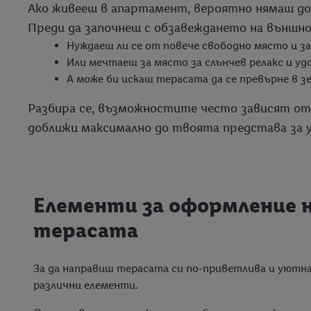
Ако живееш в апартамент, вероятно нямаш дос
Преди да започнеш с обзавеждането на външно
Нуждаеш ли се от повече свободно място и з
Или мечтаеш за място за слънчев релакс и уд
А може би искаш терасата да се превърне в з
Разбира се, възможностите често зависят от 
доближи максимално до твоята представа за 
Елементи за оформление н
терасата
За да направиш терасата си по-приветлива и уютн
различни елементи.