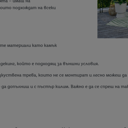
ята – имаш на
които подхождат на всеки
ите материали като камък
декинг, който е подходящ за външни условия.
изкуствена трева, които не се монтират и лесно можеш да
да допълниш и с пъстър килим. Важно е да се спреш на та