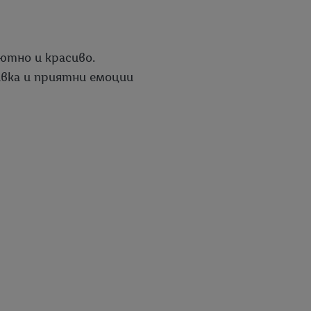
ютно и красиво.
ивка и приятни емоции