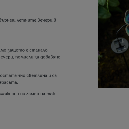
върнеш летните вечери в
амо защото е станало
ечери, помисли за добавяне
достатъчно светлина и са
ерасата.
аложиш и на лампи на ток.