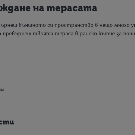
еждане на терасата
върнеш външното си пространство в нещо много у
а превърнеш твоята тераса в райско кътче за поч
та
ости