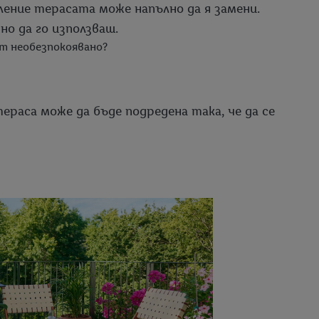
ение терасата може напълно да я замени.
о да го използваш.
ят необезпокоявано?
раса може да бъде подредена така, че да се