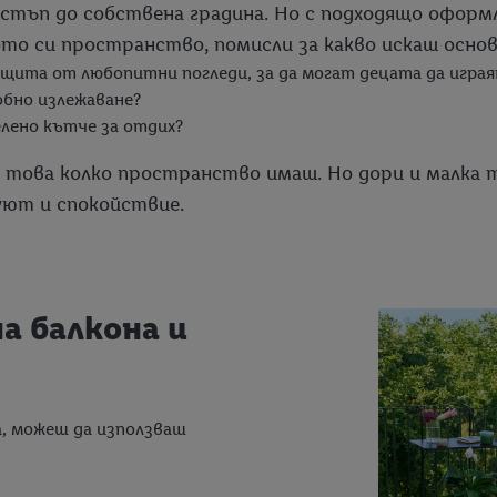
тъп до собствена градина. Но с подходящо оформл
то си пространство, помисли за какво искаш основн
ащита от любопитни погледи, за да могат децата да игра
обно излежаване?
елено кътче за отдих?
това колко пространство имаш. Но дори и малка те
уют и спокойствие.
а балкона и
а, можеш да използваш