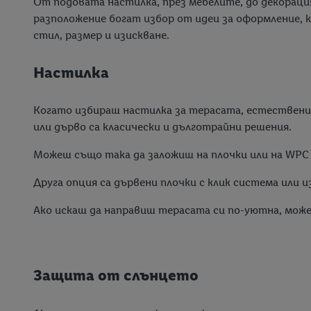
От подовата настилка, през мебелите, до декораци
разположение богат избор от идеи за оформление, 
стил, размер и изискване.
Настилка
Когато избираш настилка за терасата, естествен
или дърво са класически и дълготрайни решения.
Можеш също така да заложиш на плочки или на WPC 
Друга опция са дървени плочки с клик система или 
Ако искаш да направиш терасата си по-уютна, може 
Защита от слънцето