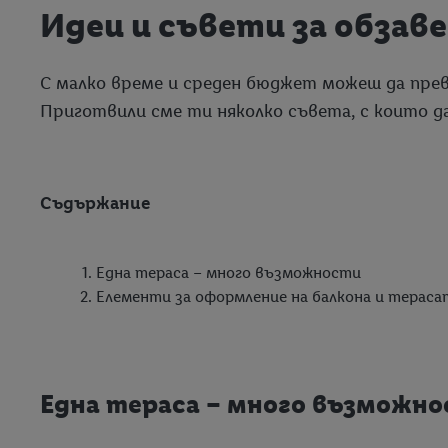
Идеи и съвети за обзав
С малко време и среден бюджет можеш да пре
Приготвили сме ти няколко съвета, с които д
Съдържание
Една тераса – много възможности
Елементи за оформление на балкона и тераса
Една тераса – много възможн