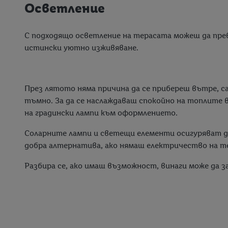
Осветление
С подходящо осветление на терасата можеш да пре
истински уютно изживяване.
През лятото няма причина да се прибереш вътре, с
тъмно. За да се наслаждаваш спокойно на топлите в
на градински лампи към оформлението.
Соларните лампи и светещи елементи осигуряват 
добра алтернатива, ако нямаш електричество на т
Разбира се, ако имаш възможност, винаги може да з