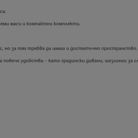
са.
аеми маси и компактни комплекти.
кс, но за тях трябва да имаш и достатъчно пространство.
а повече удобства – като градински дивани, шезлонги за 