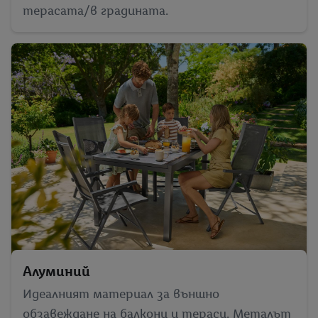
терасата/в градината.
Алуминий
Идеалният материал за външно
обзавеждане на балкони и тераси. Металът