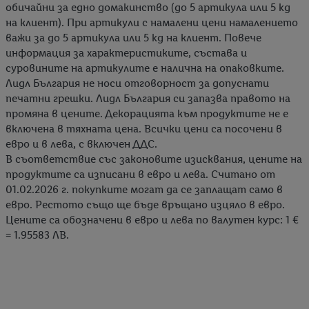
обичайни за едно домакинство (до 5 артикула или 5 kg
на клиент). При артикули с намалени цени намалението
важи за до 5 артикула или 5 kg на клиент. Повече
информация за характеристиките, състава и
суровините на артикулите е налична на опаковките.
Лидл България не носи отговорност за допуснати
печатни грешки. Лидл България си запазва правото на
промяна в цените. Декорацията към продуктите не е
включена в тяхната цена. Всички цени са посочени в
евро и в лева, с включен ДДС.
В съответствие със законовите изисквания, цените на
продуктите са изписани в евро и лева. Считано от
01.02.2026 г. покупките могат да се заплащат само в
евро. Рестото също ще бъде връщано изцяло в евро.
Цените са обозначени в евро и лева по валутен курс: 1 €
= 1.95583 ЛВ.