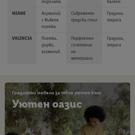
подплата
балкон
MIAMI
Алуминий
Съвременен
Градина,
с въжена
градски стил
тераса
плетка
VALENCIA
Плетка,
Перфектно
Градина,
дърво,
съчетание
тераса
алуминий
на
материали
Градински мебели за твоя уютен кът
Уютен оазис