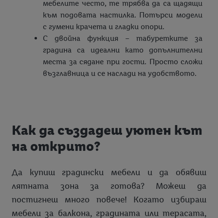
мебелите често, те трябва да са щадящи
към подовата настилка. Потърси модели
с гумени крачета и гладки опори.
С двойна функция – табуретките за
градина са идеални като допълнителни
места за сядане при гости. Просто сложи
възглавница и се наслади на удобството.
Как да създадеш уютен кът
на открито?
Да купиш градински мебели и да обявиш
лятната зона за готова? Можеш да
постигнеш много повече! Когато избираш
мебели за балкона, градината или терасата,