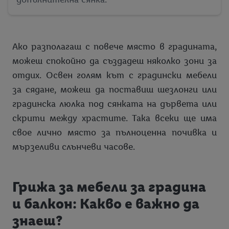
Ако разполагаш с повече място в градината,
можеш спокойно да създадеш няколко зони за
отдих. Освен голям кът с градински мебели
за сядане, можеш да поставиш шезлонги или
градинска люлка под сянката на дървета или
скрити между храстите. Така всеки ще има
свое лично място за пълноценна почивка и
мързеливи слънчеви часове.
Грижа за мебели за градина
и балкон: Какво е важно да
знаеш?