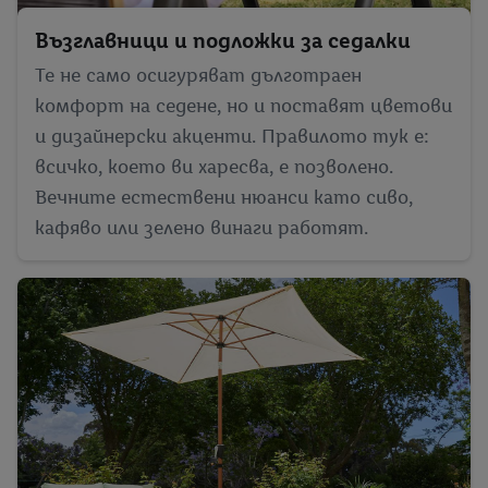
информация за обработката на данни.
Възглавници и подложки за седалки
С натискане на бутона "Отхвърли" можете да разрешите
само използването на необходимите технологии. С
Те не само осигуряват дълготраен
натискане на "Съгласен" давате съгласието си за
комфорт на седене, но и поставят цветови
обработване за всички горепосочени цели. Допълнителна
и дизайнерски акценти. Правилото тук е:
информация, включително за периода на съхранение на
всичко, което ви харесва, е позволено.
данните и правото Ви да оттеглите съгласието си по
Вечните естествени нюанси като сиво,
всяко време с действие за в бъдеще, можете да намерите в
кафяво или зелено винаги работят.
нашата
политика за поверителност
.
Можете да
намерите правната информация за оператора на сайта
тук.