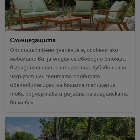
Слънцезащита
От съществено значение е, особено ако
мебелите ви за отдих са свободно стоящи
в градината или на терасата. Хубаво е, ако
чадърът или тентата подбират
цветовите идеи на вашата тапицерия -
това подчертава и дизайна на градинската
ви мебел.