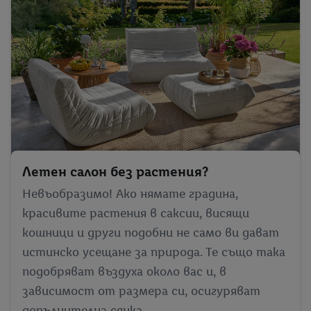
Летен салон без растения?
Невъобразимо! Ако нямате градина,
красивите растения в саксии, висящи
кошници и други подобни не само ви дават
истинско усещане за природа. Те също така
подобряват въздуха около вас и, в
зависимост от размера си, осигуряват
допълнителна сянка.