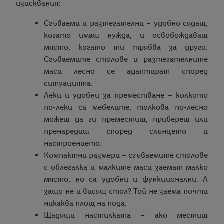
изисквания:
Сгъваеми и разтегателни – удобно сядаш,
когато имаш нужда, и освобождаваш
място, когато ти трябва за друго.
Сгъваемите столове и разтегателните
маси лесно се адаптират според
ситуацията.
Леки и удобни за преместване – колкото
по-леки са мебелите, толкова по-лесно
можеш да ги преместиш, прибереш или
пренаредиш според слънцето и
настроението.
Компактни размери – сгъваемите столове
с облегалка и малките маси заемат малко
място, но са удобни и функционални. А
защо не и висящ стол? Той не заема почти
никаква площ на пода.
Щадящи настилката – ако местиш