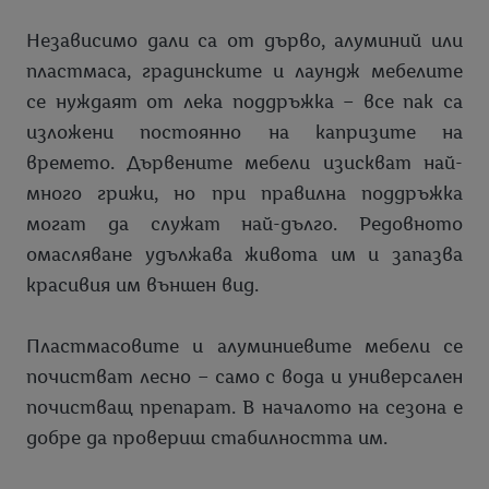
Независимо дали са от дърво, алуминий или
пластмаса, градинските и лаундж мебелите
се нуждаят от лека поддръжка – все пак са
изложени постоянно на капризите на
времето. Дървените мебели изискват най-
много грижи, но при правилна поддръжка
могат да служат най-дълго. Редовното
омасляване удължава живота им и запазва
красивия им външен вид.
Пластмасовите и алуминиевите мебели се
почистват лесно – само с вода и универсален
почистващ препарат. В началото на сезона е
добре да провериш стабилността им.