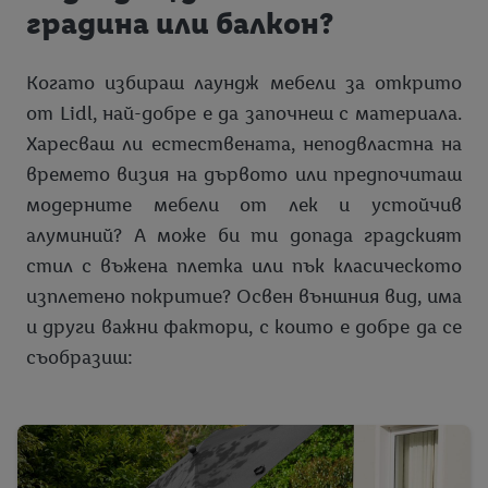
градина или балкон?
Когато избираш лаундж мебели за открито
от Lidl, най-добре е да започнеш с материала.
Харесваш ли естествената, неподвластна на
времето визия на дървото или предпочиташ
модерните мебели от лек и устойчив
алуминий? А може би ти допада градският
стил с въжена плетка или пък класическото
изплетено покритие? Освен външния вид, има
и други важни фактори, с които е добре да се
съобразиш: