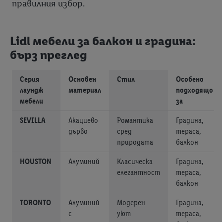
правилния избор.
Lidl мебели за балкон и градина:
бърз преглед
Серия
Основен
Стил
Особено
лаундж
материал
подходящо
мебели
за
SEVILLA
Акациево
Романтика
Градина,
дърво
сред
тераса,
природата
балкон
HOUSTON
Алуминий
Класическа
Градина,
елегантност
тераса,
балкон
TORONTO
Алуминий
Модерен
Градина,
с
уют
тераса,