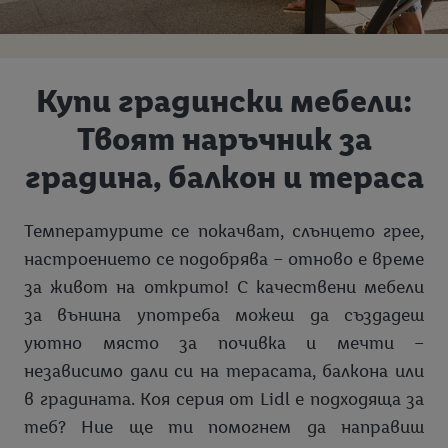
Купи градински мебели:
Твоят наръчник за
градина, балкон и тераса
Температурите се покачват, слънцето грее,
настроението се подобрява – отново е време
за живот на открито! С качествени мебели
за външна употреба можеш да създадеш
уютно място за почивка и мечти –
независимо дали си на терасата, балкона или
в градината. Коя серия от Lidl е подходяща за
теб? Ние ще ти помогнем да направиш