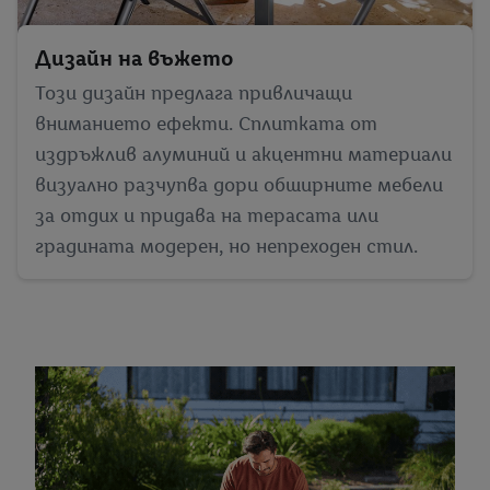
Дизайн на въжето
Този дизайн предлага привличащи
вниманието ефекти. Сплитката от
издръжлив алуминий и акцентни материали
визуално разчупва дори обширните мебели
за отдих и придава на терасата или
градината модерен, но непреходен стил.