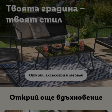
Твоята градина –
твоят стил
Открий аксесоари и мебели
Открий още вдъхновение