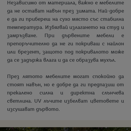
Независимо от материала, важно е мебелите
да не остават навън през зимата. Най-добре
е да ги прибереш на сухо място със стабилна
температура. Избягвай излагането на студ и
замръзване. При дървените мебели е
препоръчително да не ги покриваш с найлон
или брезент, защото под покривалото може
да се задържа влага и да се образува мухъл.
През лятото мебелите могат спокойно да
стоят навън, но е добре да ги предпазиш от
прекалено силна и директна слънчева
светлина. UV лъчите избелват цветовете и
изсушават дървото.