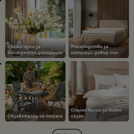
Свежи идеи за
Ръководство за
великденска декорация
матраци: добър сън
Спално бельо за всеки
Обзавеждане на тераса
сезон