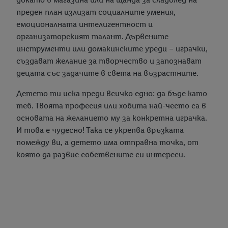
преден план излизат социалните умения,
емоционалната интелигентност и
организаторският талант. Дървените
инструменти или домакинските уреди – играчки,
създават желание за творчество и запознават
децата със задачите в света на възрастните.
Детето ти иска преди всичко едно: да бъде като
теб. Твоята професия или хобита най-често са в
основата на желанието му за конкретна играчка.
И това е чудесно! Така се укрепва връзката
помежду ви, а детето има отправна точка, от
която да развие собствените си интереси.