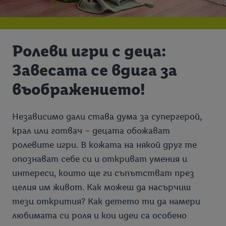
Ролеви игри с деца:
Завесата се вдига за
въображението!
Независимо дали става дума за супергерой,
крал или готвач – децата обожават
ролевите игри. В кожата на някой друг те
опознават себе си и откриват умения и
интереси, които ще ги съпътстват през
целия им живот. Как можеш да насърчиш
тези открития? Как детето ти да намери
любимата си роля и кои идеи са особено