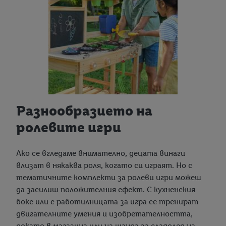
Разнообразието на
ролевите игри
Ако се вгледаме внимателно, децата винаги
влизат в някаква роля, когато си играят. Но с
тематичните комплекти за ролеви игри можеш
да засилиш положителния ефект. С кухненския
бокс или с работилницата за игра се тренират
двигателните умения и изобретателността,
докато в магазина или на щанда за сладолед на