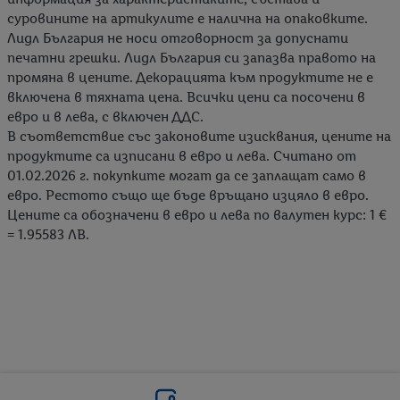
суровините на артикулите е налична на опаковките.
Лидл България не носи отговорност за допуснати
печатни грешки. Лидл България си запазва правото на
промяна в цените. Декорацията към продуктите не е
включена в тяхната цена. Всички цени са посочени в
евро и в лева, с включен ДДС.
В съответствие със законовите изисквания, цените на
продуктите са изписани в евро и лева. Считано от
01.02.2026 г. покупките могат да се заплащат само в
евро. Рестото също ще бъде връщано изцяло в евро.
Цените са обозначени в евро и лева по валутен курс: 1 €
= 1.95583 ЛВ.