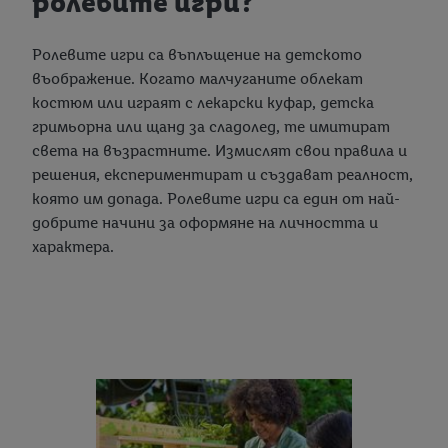
ролевите игри?
Ролевите игри са въплъщение на детското
въображение. Когато малчуганите облекат
костюм или играят с лекарски куфар, детска
гримьорна или щанд за сладолед, те имитират
света на възрастните. Измислят свои правила и
решения, експериментират и създават реалност,
която им допада. Ролевите игри са един от най-
добрите начини за оформяне на личността и
характера.