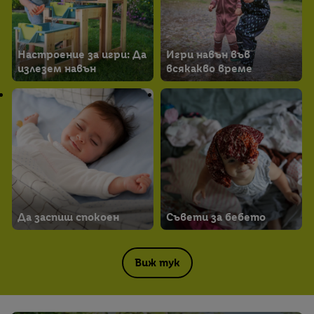
Настроение за игри: Да
Игри навън във
излезем навън
всякакво време
Да заспиш спокоен
Съвети за бебето
Виж тук