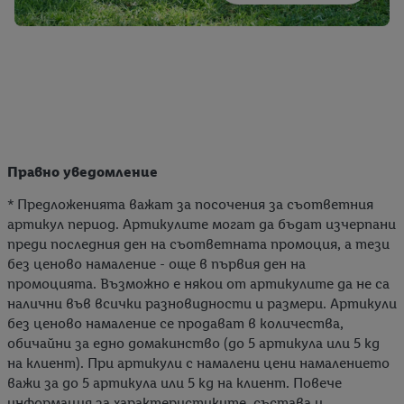
Правно уведомление
* Предложенията важат за посочения за съответния
артикул период. Артикулите могат да бъдат изчерпани
преди последния ден на съответната промоция, а тези
без ценово намаление - още в първия ден на
промоцията. Възможно е някои от артикулите да не са
налични във всички разновидности и размери. Артикули
без ценово намаление се продават в количества,
обичайни за едно домакинство (до 5 артикула или 5 kg
на клиент). При артикули с намалени цени намалението
важи за до 5 артикула или 5 kg на клиент. Повече
информация за характеристиките, състава и