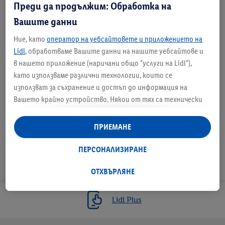
Преди да продължим: Обработка на
Информация
Вашите данни
Маркирай като любим
Мар
Ние, като
оператор на уебсайтовете и приложението на
Lidl
, обработваме Вашите данни на нашите уебсайтове и
в нашето приложение (наричани общо "услуги на Lidl"),
като използваме различни технологии, които се
използват за съхранение и достъп до информация на
Маркирай като любим
Вашето крайно устройство. Някои от тях са технически
необходими или се използват с Вашето съгласие за удобни
настройки, за събиране на статистически данни или за
ПРИЕМАНЕ
персонализирана реклама в рамките на услугите на Lidl и
извън тях. Ако сте участник в програмата Lidl Plus,
ПЕРСОНАЛИЗИРАНЕ
данните от поведението Ви при пазаруване в магазина
също ще бъдат обработвани за тези цели.
ОТХВЪРЛЯНЕ
Под "Персонализиране" можете да разрешите
индивидуални цели и да намерите допълнителна
Lidl Plus
информация за обработката на данни.
С натискане на бутона "Отхвърли" можете да разрешите