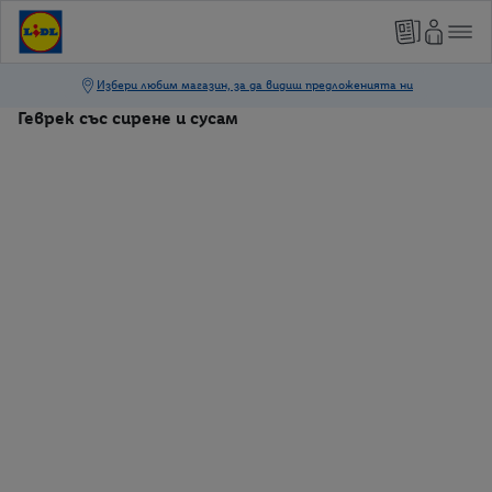
Геврек със сирене и сусам