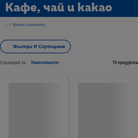
Кафе, чай и какао
/
Храни и напитки
Филтри И Сортиране
Сортирай по
Уместност
15 продукта