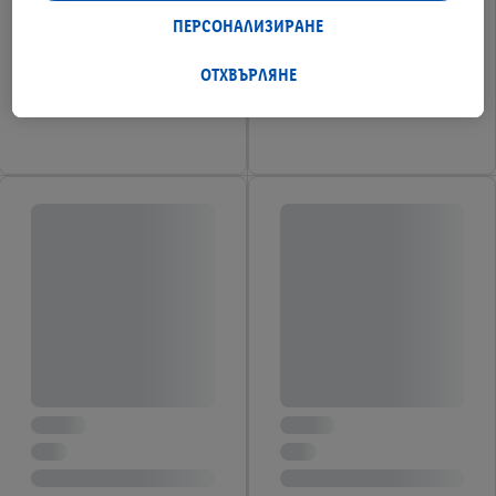
извън тях. Ако сте участник в програмата Lidl Plus,
ПЕРСОНАЛИЗИРАНЕ
данните от поведението Ви при пазаруване в магазина
също ще бъдат обработвани за тези цели.
ОТХВЪРЛЯНЕ
Под "Персонализиране" можете да разрешите
индивидуални цели и да намерите допълнителна
информация за обработката на данни.
С натискане на бутона "Отхвърли" можете да разрешите
само използването на необходимите технологии. С
натискане на "Съгласен" давате съгласието си за
обработване за всички горепосочени цели. Допълнителна
информация, включително за периода на съхранение на
данните и правото Ви да оттеглите съгласието си по
всяко време с действие за в бъдеще, можете да намерите в
нашата
политика за поверителност
.
Можете да
намерите правната информация за оператора на сайта
тук.