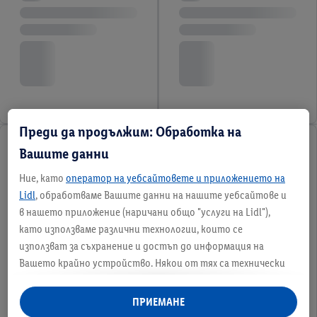
Преди да продължим: Обработка на
Вашите данни
Ние, като
оператор на уебсайтовете и приложението на
Lidl
, обработваме Вашите данни на нашите уебсайтове и
в нашето приложение (наричани общо "услуги на Lidl"),
като използваме различни технологии, които се
използват за съхранение и достъп до информация на
Вашето крайно устройство. Някои от тях са технически
необходими или се използват с Вашето съгласие за удобни
настройки, за събиране на статистически данни или за
ПРИЕМАНЕ
персонализирана реклама в рамките на услугите на Lidl и