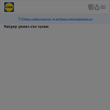
Кайзер земел със сусам