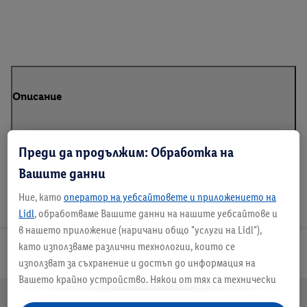
Описание
Преди да продължим: Обработка на
Вашите данни
Ние, като
оператор на уебсайтовете и приложението на
Lidl
, обработваме Вашите данни на нашите уебсайтове и
в нашето приложение (наричани общо "услуги на Lidl"),
като използваме различни технологии, които се
Lidl Plus
използват за съхранение и достъп до информация на
Вашето крайно устройство. Някои от тях са технически
Препратки към
необходими или се използват с Вашето съгласие за удобни