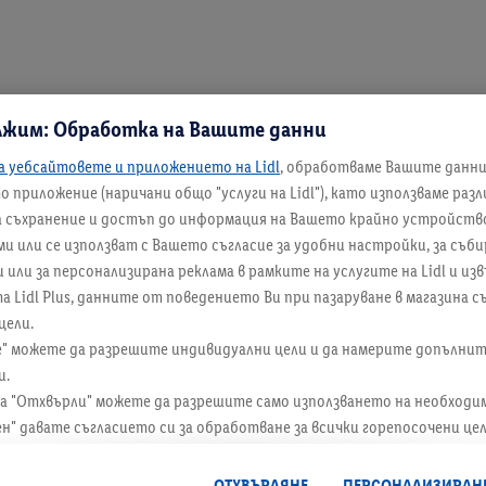
лжим: Обработка на Вашите данни
а уебсайтовете и приложението на Lidl
, обработваме Вашите данн
 приложение (наричани общо "услуги на Lidl"), като използваме раз
а съхранение и достъп до информация на Вашето крайно устройство
и или се използват с Вашето съгласие за удобни настройки, за съби
ли за персонализирана реклама в рамките на услугите на Lidl и изв
а Lidl Plus, данните от поведението Ви при пазаруване в магазина 
цели.
е" можете да разрешите индивидуални цели и да намерите допълни
и.
а "Отхвърли" можете да разрешите само използването на необходи
ен" давате съгласието си за обработване за всички горепосочени це
лно за периода на съхранение на данните и правото Ви да оттегли
ие за в бъдеще, можете да намерите в нашата
политика за поверите
ОТХВЪРЛЯНЕ
ПЕРСОНАЛИЗИРАН