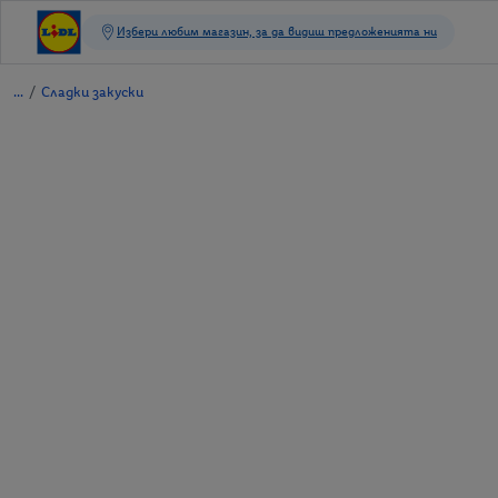
/
Сладки закуски