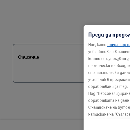
Преди да продъ
Ние, като
оператор н
уебсайтове и в нашето
Описание
които се използват з
технически необходим
статистически данни и
участник в програмат
обработвани за тези 
Под "Персонализиран
обработката на данн
С натискане на бутон
натискане на "Съглас
информация, включите
всяко време с действ