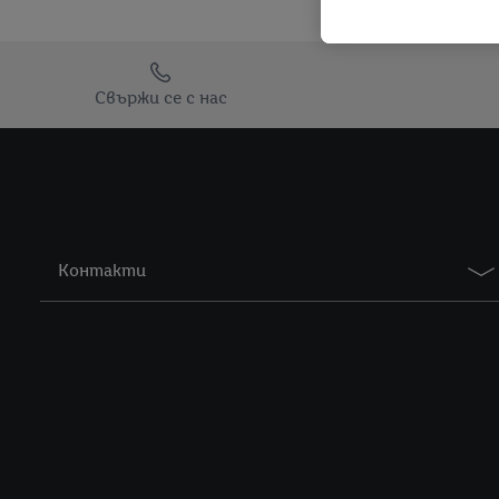
намерите правната и
Препратки към
Свържи се с нас
Контакти