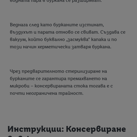
водната пара в буркана се разширяват.
Веднага след като бурканите изстинат,
въздухът и парата отново се свиват. Създава се
вакуум, който буквално „засмуква“ капака и по
този начин херметически затваря буркана.
Чрез предварителното стерилизиране на
бурканите се гарантира премахването на
микроби – консервираната стока тогава е с
почти неограничена трайност.
Инструкции: Консервиране