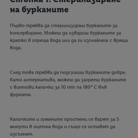
на бурканите
Първо трябва да стерилизираш бурканите за
консервиране. Можеш да извариш бурканите за
кратко в гореща вода или да ги изплакнеш с вряща
вода.
След това трябва да подсушиш бурканите добре.
Като алтернатива, можеш да загрееш бурканите
с винтови капачки за 10 min na 180° C във
фурната.
Капачките и гумените пръстени се варят за 5
минути в оцетна вода и също се оставят да
изсъхнат.