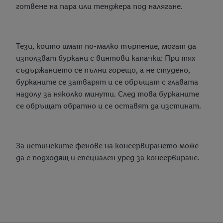
готвене на пара или тенджера под налягане.
Тези, които имат по-малко търпение, могат да
използват буркани с винтови капачки: При тях
съдържанието се пълни горещо, а не студено,
бурканите се затварят и се обръщат с главата
надолу за няколко минути. След това бурканите
се обръщат обратно и се оставят да изстинат.
За истинските фенове на консервирането може
да е подходящ и специален уред за консервиране.