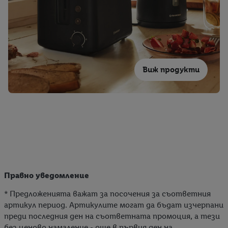
Виж продукти
Правно уведомление
* Предложенията важат за посочения за съответния
артикул период. Артикулите могат да бъдат изчерпани
преди последния ден на съответната промоция, а тези
без ценово намаление - още в първия ден на