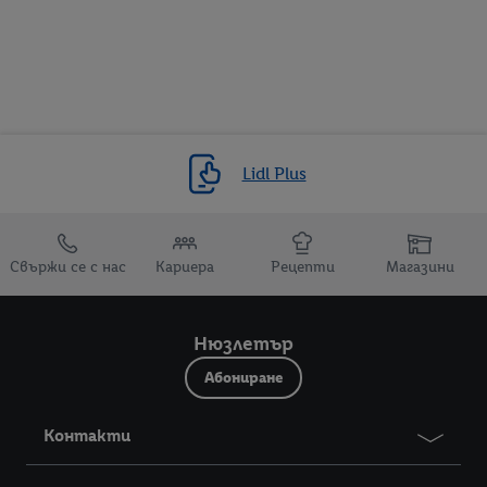
Lidl Plus
Препратки към
Свържи се с нас
Кариера
Рецепти
Магазини
Нюзлетър
Абониране
Контакти