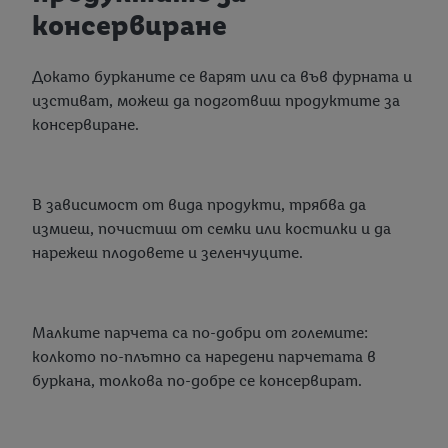
консервиране
Докато бурканите се варят или са във фурната и
изстиват, можеш да подготвиш продуктите за
консервиране.
В зависимост от вида продукти, трябва да
измиеш, почистиш от семки или костилки и да
нарежеш плодовете и зеленчуците.
Малките парчета са по-добри от големите:
колкото по-плътно са наредени парчетата в
буркана, толкова по-добре се консервират.