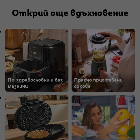
Открий още вдъхновение
По-здравословни и без
Прясно приготвени
мазнини
сокове