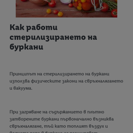
Как работи
стерилизирането на
буркани
Принципът на стерилизирането на буркани
използва физическите закони на свръхналягането
и вакуума.
При загряване на съдържанието в плътно
затворените буркани първоначално възниква
свръхналягане, тъй като топлият въздух и