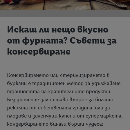
Искаш ли нещо вкусно
от фурната? Съвети за
консервиране
Консервирането или стерилизирането в
буркани е традиционен метод за удължаване
трайността на хранителните продукти.
Без значение дали става въпрос за богата
реколта от собствената градина, или за
плодове и зеленчуци купени от супермаркета,
кондервирането винаги върши чудеса: