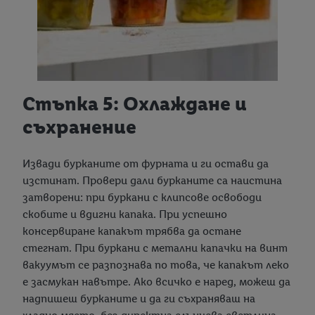
всяко време с действие за в бъдеще, можете да намерите в
нашата
политика за поверителност
.
Можете да
намерите правната информация за оператора на сайта
тук.
Стъпка 5: Охлаждане и
съхранение
Извади бурканите от фурната и ги остави да
изстинат. Провери дали бурканите са наистина
затворени: при буркани с клипсове освободи
скобите и вдигни капака. При успешно
консервиране капакът трябва да остане
стегнат. При буркани с метални капачки на винт
вакуумът се разпознава по това, че капакът леко
е засмукан навътре. Ако всичко е наред, можеш да
надпишеш бурканите и да ги съхраняваш на