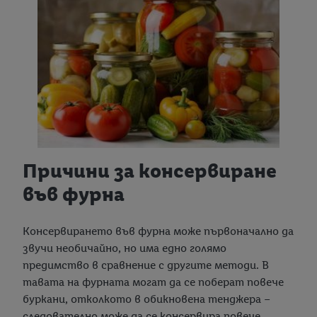
Причини за консервиране
във фурна
Консервирането във фурна може първоначално да
звучи необичайно, но има едно голямо
предимство в сравнение с другите методи. В
тавата на фурната могат да се поберат повече
буркани, отколкото в обикновена тенджера –
следователно може да се консервира повече