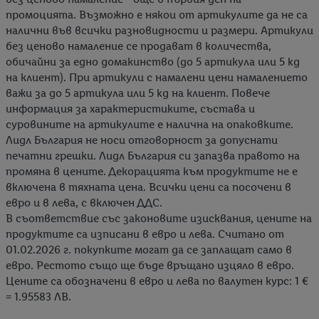
промоцията. Възможно е някои от артикулите да не са
налични във всички разновидности и размери. Артикули
без ценово намаление се продават в количества,
обичайни за едно домакинство (до 5 артикула или 5 kg
на клиент). При артикули с намалени цени намалението
важи за до 5 артикула или 5 kg на клиент. Повече
информация за характеристиките, състава и
суровините на артикулите е налична на опаковките.
Лидл България не носи отговорност за допуснати
печатни грешки. Лидл България си запазва правото на
промяна в цените. Декорацията към продуктите не е
включена в тяхната цена. Всички цени са посочени в
евро и в лева, с включен ДДС.
В съответствие със законовите изисквания, цените на
продуктите са изписани в евро и лева. Считано от
01.02.2026 г. покупките могат да се заплащат само в
евро. Рестото също ще бъде връщано изцяло в евро.
Цените са обозначени в евро и лева по валутен курс: 1 €
= 1.95583 ЛВ.