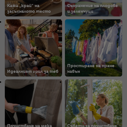
Кажи „край“ на
Съхранение на плодове
засъхналото тесто
и зеленчуци
Простиране на пране
Идеалният грил за теб
навън
Почистване на мека
Съвети за почистване