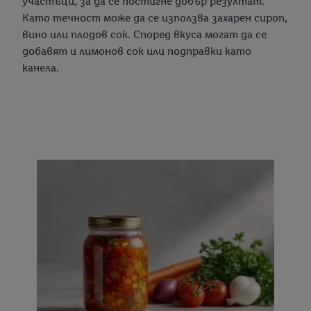
участъци, за да се постигне добър резултат.
Като течност може да се използва захарен сироп,
вино или плодов сок. Според вкуса могат да се
добавят и лимонов сок или подправки като
канела.