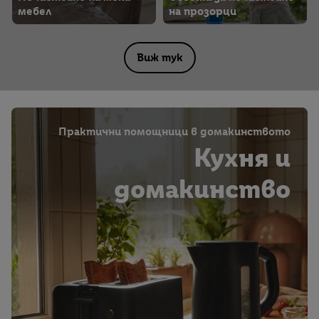
мебел
на прозорци
Виж тук
Практични помощници в домакинството
Кухня и
домакинство