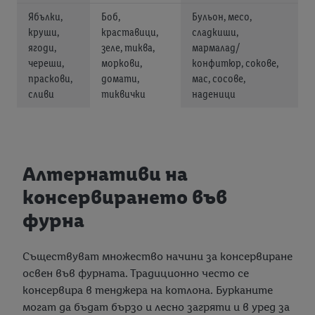
Ябълки,
Боб,
Бульон, месо,
круши,
краставици,
сладкиши,
ягоди,
зеле, тиква,
мармалад/
череши,
моркови,
конфитюр, сокове,
праскови,
домати,
мас, сосове,
сливи
тиквички
наденици
Алтернативи на
консервирането във
фурна
Съществуват множество начини за консервиране
освен във фурната. Традиционно често се
консервира в тенджера на котлона. Бурканите
могат да бъдат бързо и лесно загряти и в уред за