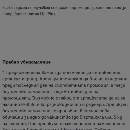
грила
Всяка седмица получаваш специални промоции, достъпни само за
потребителите на Lidl Plus.
продукти на фокус
LIVARNO
от четвъртък, 06.08.
Правно уведомление
Цветна симфония
* Предложенията важат за посочения за съответния
артикул период. Артикулите могат да бъдат изчерпани
преди последния ден на съответната промоция, а тези
от четвъртък, 06.08.
без ценово намаление - още в първия ден на
промоцията. Възможно е някои от артикулите да не са
SILVERCREST
налични във всички разновидности и размери. Артикули
без ценово намаление се продават в количества,
обичайни за едно домакинство (до 5 артикула или 5 kg
на клиент). При артикули с намалени цени намалението
важи за до 5 артикула или 5 kg на клиент. Повече