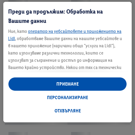
Преди да продължим: Обработка на
Вашите данни
Ние, като
оператор на уебсайтовете и приложението на
Lidl
, обработваме Вашите данни на нашите уебсайтове и
в нашето приложение (наричани общо "услуги на Lidl"),
като използваме различни технологии, които се
използват за съхранение и достъп до информация на
Вашето крайно устройство. Някои от тях са технически
необходими или се използват с Вашето съгласие за удобни
настройки, за събиране на статистически данни или за
ПРИЕМАНЕ
персонализирана реклама в рамките на услугите на Lidl и
извън тях. Ако сте участник в програмата Lidl Plus,
ПЕРСОНАЛИЗИРАНЕ
данните от поведението Ви при пазаруване в магазина
също ще бъдат обработвани за тези цели.
ОТХВЪРЛЯНЕ
Под "Персонализиране" можете да разрешите
индивидуални цели и да намерите допълнителна
информация за обработката на данни.