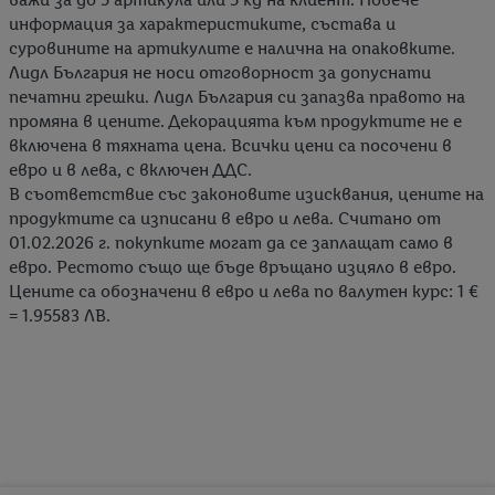
информация за характеристиките, състава и
CRIVIT
суровините на артикулите е налична на опаковките.
Лидл България не носи отговорност за допуснати
печатни грешки. Лидл България си запазва правото на
промяна в цените. Декорацията към продуктите не е
включена в тяхната цена. Всички цени са посочени в
евро и в лева, с включен ДДС.
В съответствие със законовите изисквания, цените на
продуктите са изписани в евро и лева. Считано от
01.02.2026 г. покупките могат да се заплащат само в
евро. Рестото също ще бъде връщано изцяло в евро.
Цените са обозначени в евро и лева по валутен курс: 1 €
= 1.95583 ЛВ.