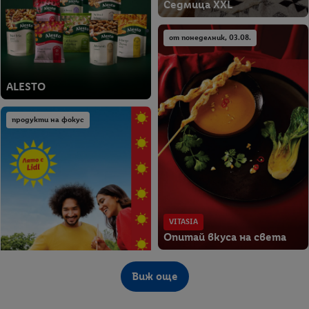
Седмица XXL
от понеделник, 03.08.
ALESTO
продукти на фокус
VITASIA
Опитай вкуса на света
от понеделник, 03.08.
Виж още
Вкусни моменти край