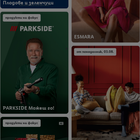
Плодове и зеленчуци
продукти на фокус
ESMARA
от понеделник, 03.08.
PARKSIDE Можеш го!
продукти на фокус