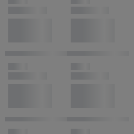
С натискане на бутона "Отхвърли" можете да разрешите
само използването на необходимите технологии. С
натискане на "Съгласен" давате съгласието си за
обработване за всички горепосочени цели. Допълнителна
информация, включително за периода на съхранение на
данните и правото Ви да оттеглите съгласието си по
всяко време с действие за в бъдеще, можете да намерите в
нашата
политика за поверителност
.
Можете да
намерите правната информация за оператора на сайта
тук.