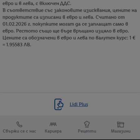
евро и в лева, с включен ДДС.
В съответствие със законовите изисквания, цените на
продуктите са изписани в евро и лева. Считано от
01.02.2026 г. покупките могат да се заплащат само в
евро. Рестото също ще бъде връщано изцяло в евро.
Цените са обозначени в евро и лева по валутен курс: 1 €
= 1.95583 ЛВ.
Lidl Plus
Препратки към
Свържи се с нас
Кариера
Рецепти
Магазини