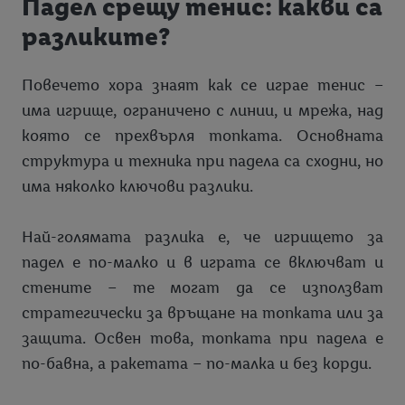
Падел срещу тенис: какви са
разликите?
Повечето хора знаят как се играе тенис –
има игрище, ограничено с линии, и мрежа, над
която се прехвърля топката. Основната
структура и техника при падела са сходни, но
има няколко ключови разлики.
Най-голямата разлика е, че игрището за
падел е по-малко и в играта се включват и
стените – те могат да се използват
стратегически за връщане на топката или за
защита. Освен това, топката при падела е
по-бавна, а ракетата – по-малка и без корди.