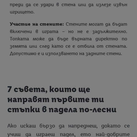
преди да се удари в стена или да излезе извън
игрището.
Участие на стените:
Стените могат да бъдат
включени в играта – но не е задължително.
Топката може да бъде върната директно по
земята или след като се е отбила от стената.
Допустимо е и използването на задните стени.
7 съвета, които ще
направят първите ти
стъпки в падела по-лесни
Ако искаш бързо да напреднеш, докато се
учиш да играеш падел, ето най-добрите