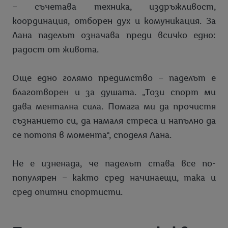
– съчетава техника, издръжливост,
координация, отборен дух и комуникация. За
Лана паделът означава преди всичко едно:
радост от живота.
Още едно голямо предимство – паделът е
благотворен и за душата. „Този спорт ми
дава ментална сила. Помага ми да прочистя
съзнанието си, да намаля стреса и напълно да
се потопя в момента“, споделя Лана.
Не е изненада, че паделът става все по-
популярен – както сред начинаещи, така и
сред опитни спортисти.