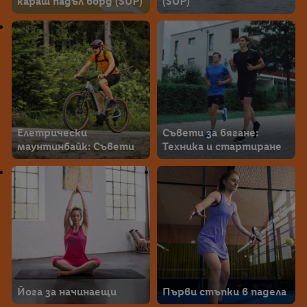
караш падъл борд (SUP)
(SUP)
Елетрически
Съвети за бягане:
маунтинбайк: Съвети
Техника и стартиране
Йога за начинаещи
Първи стъпки в падела