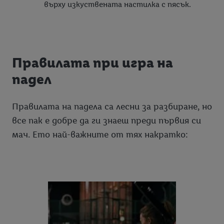
върху изкуствената настилка с пясък.
Правилата при игра на
падел
Правилата на падела са лесни за разбиране, но
все пак е добре да ги знаеш преди първия си
мач. Ето най-важните от тях накратко: