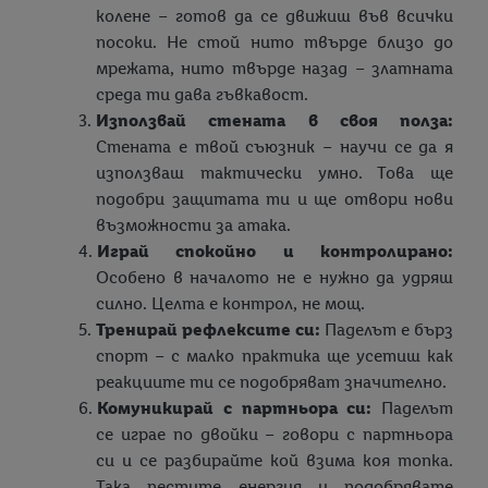
колене – готов да се движиш във всички
посоки. Не стой нито твърде близо до
мрежата, нито твърде назад – златната
среда ти дава гъвкавост.
Използвай стената в своя полза:
Стената е твой съюзник – научи се да я
използваш тактически умно. Това ще
подобри защитата ти и ще отвори нови
възможности за атака.
Играй спокойно и контролирано:
Особено в началото не е нужно да удряш
силно. Целта е контрол, не мощ.
Тренирай рефлексите си:
Паделът е бърз
спорт – с малко практика ще усетиш как
реакциите ти се подобряват значително.
Комуникирай с партньора си:
Паделът
се играе по двойки – говори с партньора
си и се разбирайте кой взима коя топка.
Така пестите енергия и подобрявате