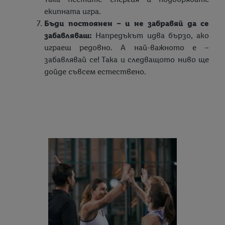
екипната игра.
Бъди постоянен – и не забравяй да се
забавляваш:
Напредъкът идва бързо, ако
играеш редовно. А най-важното е –
забавлявай се! Така и следващото ниво ще
дойде съвсем естествено.