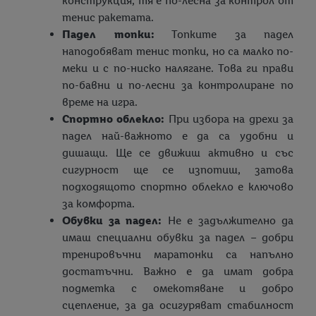
конструкция, тя е по-лесна за контрол от
тенис ракетата.
Падел топки:
Топките за падел
наподобяват тенис топки, но са малко по-
меки и с по-ниско налягане. Това ги прави
по-бавни и по-лесни за контролиране по
време на игра.
Спортно облекло:
При избора на дрехи за
падел най-важното е да са удобни и
дишащи. Ще се движиш активно и със
сигурност ще се изпотиш, затова
подходящото спортно облекло е ключово
за комфорта.
Обувки за падел:
Не е задължително да
имаш специални обувки за падел – добри
тренировъчни маратонки са напълно
достатъчни. Важно е да имат добра
подметка с омекотяване и добро
сцепление, за да осигуряват стабилност