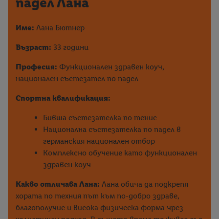
падел Лана
Име:
Лана Бютнер
Възраст:
33 години
Професия:
Функционален здравен коуч,
национален състезател по падел
Спортна квалификация:
Бивша състезателка по тенис
Национална състезателка по падел в
германския национален отбор
Комплексно обучение като функционален
здравен коуч
Какво отличава Лана:
Лана обича да подкрепя
хората по техния път към по-добро здраве,
благополучие и висока физическа форма чрез