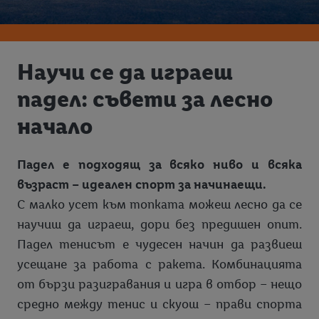
Научи се да играеш
падел: съвети за лесно
начало
Падел е подходящ за всяко ниво и всяка
възраст – идеален спорт за начинаещи.
С малко усет към топката можеш лесно да се
научиш да играеш, дори без предишен опит.
Падел тенисът е чудесен начин да развиеш
усещане за работа с ракета. Комбинацията
от бързи разигравания и игра в отбор – нещо
средно между тенис и скуош – прави спорта