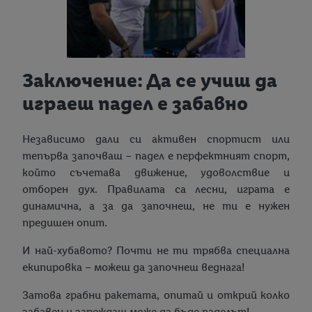
Заключение: Да се учиш да
играеш падел е забавно
Независимо дали си активен спортист или
тепърва започваш – падел е перфектният спорт,
който съчетава движение, удоволствие и
отборен дух. Правилата са лесни, играта е
динамична, а за да започнеш, не ти е нужен
предишен опит.
И най-хубавото? Почти не ти трябва специална
екипировка – можеш да започнеш веднага!
Затова грабни ракетата, опитай и открий колко
забавен и зареждащ може да бъде паделът!