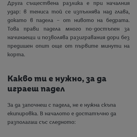
Друга съществена разлика е при началния
удар: в тениса той се изпълнява над глава,
докато в падела – от нивото на бедрата.
Това прави падела много по-достъпен за
начинаещи и позволява разигравания дори без
предишен опит още от първите минути на
корта.
Какво ти е нужно, за да
играеш падел
За да започнеш с падела, не е нужна скъпа
екипировка. В началото е достатъчно да
разполагаш със следното: