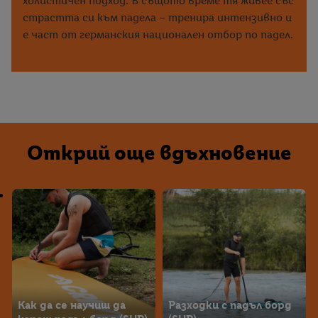
холистичен подход. В същото време тя живее със
страстта си към падела – тренира интензивно и
е част от германския национален отбор по падел.
Открий още вдъхновение
Как да се научиш да
Разходки с падъл борд