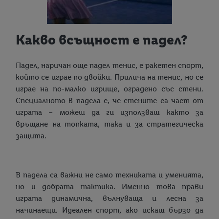
Какво всъщност е падел?
Падел, наричан още падел тенис, е ракетен спорт,
който се играе по двойки. Прилича на тенис, но се
играе на по-малко игрище, оградено със стени.
Специалното в падела е, че стените са част от
играта – можеш да ги използваш както за
връщане на топката, така и за стратегическа
защита.
В падела са важни не само техниката и уменията,
но и добрата тактика. Именно това прави
играта динамична, вълнуваща и лесна за
начинаещи. Идеален спорт, ако искаш бързо да