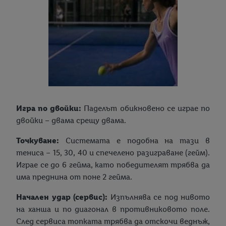
Игра по двойки:
Паделът обикновено се играе по
двойки – двама срещу двама.
Точкуване:
Системата е подобна на тази в
тениса – 15, 30, 40 и спечелено разиграване (гейм).
Играе се до 6 гейма, като победителят трябва да
има преднина от поне 2 гейма.
Начален удар (сервис):
Изпълнява се под нивото
на ханша и по диагонал в противниковото поле.
След сервиса топката трябва да отскочи веднъж,