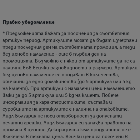
Правно уведомление
* Предложенията важат за посочения за съответния
артикул период. Артикулите могат да бъдат изчерпани
преди последния ден на съответната промоция, а тези
без ценово намаление - още в първия ден на
промоцията. Възможно е някои от артикулите да не са
налични във всички разновидности и размери. Артикули
без ценово намаление се продават в количества,
обичайни за едно домакинство (до 5 артикула или 5 kg
на клиент). При артикули с намалени цени намалението
важи за до 5 артикула или 5 kg на клиент. Повече
информация за характеристиките, състава и
суровините на артикулите е налична на опаковките.
Лидл България не носи отговорност за допуснати
печатни грешки. Лидл България си запазва правото на
промяна в цените. Декорацията към продуктите не е
включена в тяхната цена. Всички цени са посочени в