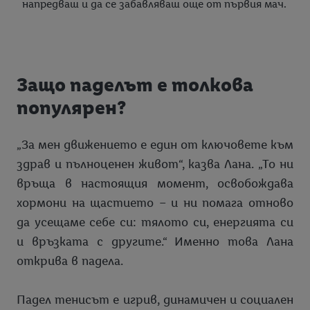
напредваш и да се забавляваш още от първия мач.
Защо паделът е толкова
популярен?
„За мен движението е един от ключовете към
здрав и пълноценен живот“, казва Лана. „То ни
връща в настоящия момент, освобождава
хормони на щастието – и ни помага отново
да усещаме себе си: тялото си, енергията си
и връзката с другите.“ Именно това Лана
открива в падела.
Падел тенисът е игрив, динамичен и социален