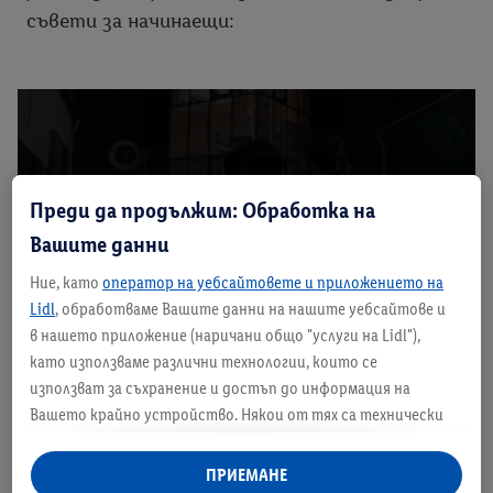
съвети за начинаещи:
Преди да продължим: Обработка на
Пусни видеото
Вашите данни
Ние, като
оператор на уебсайтовете и приложението на
Lidl
, обработваме Вашите данни на нашите уебсайтове и
в нашето приложение (наричани общо "услуги на Lidl"),
като използваме различни технологии, които се
използват за съхранение и достъп до информация на
Вашето крайно устройство. Някои от тях са технически
необходими или се използват с Вашето съгласие за удобни
настройки, за събиране на статистически данни или за
ПРИЕМАНЕ