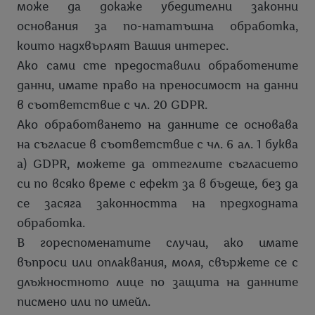
може да докаже убедителни законни
основания за по-нататъшна обработка,
които надхвърлят Вашия интерес.
Ако сами сте предоставили обработените
данни, имате право на преносимост на данни
в съответствие с чл. 20 GDPR.
Ако обработването на данните се основава
на съгласие в съответствие с чл. 6 ал. 1 буква
а) GDPR, можете да оттеглите съгласието
си по всяко време с ефект за в бъдеще, без да
се засяга законността на предходната
обработка.
В гореспоменатите случаи, ако имате
въпроси или оплаквания, моля, свържете се с
длъжностното лице по защита на данните
писмено или по имейл.