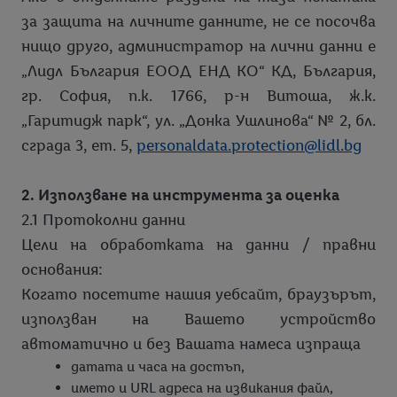
за защита на личните данните, не се посочва
Нормативно съответствие
нищо друго, администратор на лични данни е
Лидл България Импресум
„Лидл България ЕООД ЕНД КО“ КД, България,
гр. София, п.к. 1766, р-н Витоша, ж.к.
Lidl App Импресум
„Гаритидж парк“, ул. „Донка Ушлинова“ № 2, бл.
Reload
сграда 3, ет. 5,
personaldata.protection@lidl.bg
Станции за зареждане на електромобили
2. Използване на инструмента за оценка
Анкета
2.1 Протоколни данни
Разплащане с банкови карти и ваучери
Твоето мнение
Цели на обработката на данни / правни
Безплатна доставка на ремонтирани/заменящи
Защита на личните данни - Анкета
Лидл подаръчни ваучери за физически лица
Печеливши участници
основания:
електроуреди
Когато посетите нашия уебсайт, браузърът,
Лидл подаръчни ваучери за корпоративни клиенти
Правила на играта „Твоето мнение“
използван на Вашето устройство
Знаци за качество
Политика за защита на личните данни във връзка с
автоматично и без Вашата намеса изпраща
Информация за детергенти
Qudal
играта „Твоето мнение“
датата и часа на достъп,
Магазини
Hohenstein – Двойна гаранция за качество
името и URL адреса на извикания файл,