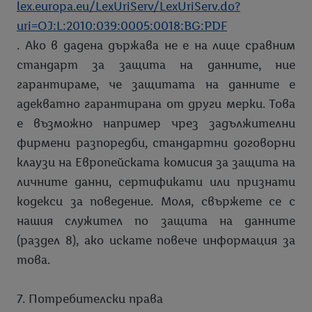
lex.europa.eu/LexUriServ/LexUriServ.do?
uri=OJ:L:2010:039:0005:0018:BG:PDF
. Ако в дадена държава не е на лице сравним
стандарт за защита на данните, ние
гарантираме, че защитата на данните е
адекватно гарантирана от други мерки. Това
е възможно например чрез задължителни
фирмени разпоредби, стандартни договорни
клаузи на Европейската комисия за защита на
личните данни, сертификати или признати
кодекси за поведение. Моля, свържете се с
нашия служител по защита на данните
(раздел 8), ако искате повече информация за
това.
7. Потребителски права