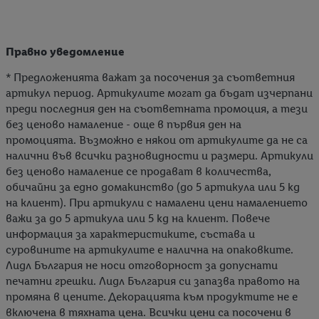
Правно уведомление
* Предложенията важат за посочения за съответния
артикул период. Артикулите могат да бъдат изчерпани
преди последния ден на съответната промоция, а тези
без ценово намаление - още в първия ден на
промоцията. Възможно е някои от артикулите да не са
налични във всички разновидности и размери. Артикули
без ценово намаление се продават в количества,
обичайни за едно домакинство (до 5 артикула или 5 kg
на клиент). При артикули с намалени цени намалението
важи за до 5 артикула или 5 kg на клиент. Повече
информация за характеристиките, състава и
суровините на артикулите е налична на опаковките.
Лидл България не носи отговорност за допуснати
печатни грешки. Лидл България си запазва правото на
промяна в цените. Декорацията към продуктите не е
включена в тяхната цена. Всички цени са посочени в