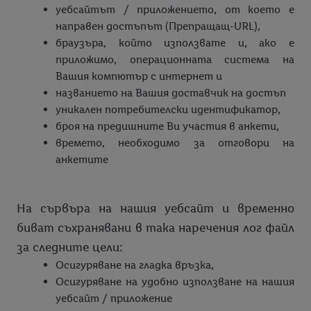
уебсайтът / приложението, от което е
Нюзлетър
Анкета обслужване
направен достъпът (Препращащ-URL),
браузъра, който използвате и, ако е
Общ преглед
Общи условия за получаването на нюзлетър
приложимо, операционната система на
Вашия компютър с интернет и
названието на Вашия доставчик на достъп
уникален потребителски идентификатор,
броя на предишните Ви участия в анкети,
времето, необходимо за отговори на
анкетите
На сървъра на нашия уебсайт и временно
биват съхранявани в така наречения лог файл
за следните цели:
Осигуряване на гладка връзка,
Осигуряване на удобно използване на нашия
уебсайт / приложение