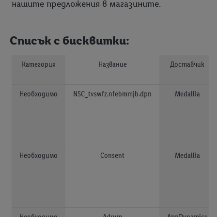
нашите предложения в магазините.
Списък с бисквитки:
Категория
Название
Доставчик
Необходимо
NSC_tvswfz.nfebmmjb.dpn
Medallia
Необходимо
Consent
Medallia
Необходимо
Adrum
AppDynamics