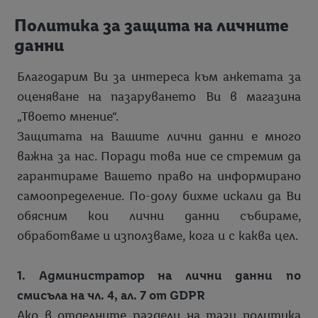
Информация за клиента
Политика за защита на личните
Защита на личните данни
данни
Бисквитки
Благодарим Ви за интереса към анкетата за
Защита на данните на нашите уебсайтове
Lidl Plus Бисквитки
оценяване на пазаруването Ви в магазина
„Твоето мнение“.
Lidl Plus – Защита на лични данни
Защитата на Вашите лични данни е много
Декларация за защита на личните данни на нашите
важна за нас. Поради това ние се стремим да
страници в социалните медии
гарантираме Вашето право на информирано
Информация за защитата на личните данни и Вашите
самоопределение. По-долу бихме искали да Ви
законови права при връзка с клиентската линия
обясним кои лични данни събираме,
Политика за защита на личните данни на търговски
обработваме и използваме, кога и с каква цел.
партньори
Защита на личните данни - Анкета
1. Администратор на лични данни по
смисъла на чл. 4, ал. 7 от GDPR
Политика за защита на личните данни във връзка с
Ако в отделните раздели на тази политика
играта „Твоето мнение“