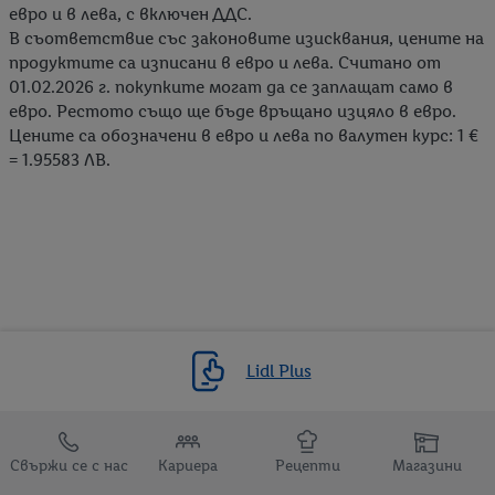
евро и в лева, с включен ДДС.
В съответствие със законовите изисквания, цените на
продуктите са изписани в евро и лева. Считано от
01.02.2026 г. покупките могат да се заплащат само в
евро. Рестото също ще бъде връщано изцяло в евро.
Цените са обозначени в евро и лева по валутен курс: 1 €
= 1.95583 ЛВ.
Lidl Plus
Препратки към
Свържи се с нас
Кариера
Рецепти
Магазини